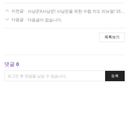
사냥꾼X사냥꾼! 사냥꾼을 위한 수렵 지도 리뉴얼! 15. 볼다이크 편.
다음글이 없습니다.
목록보기
댓글
0
댓
등록
글
쓰
기