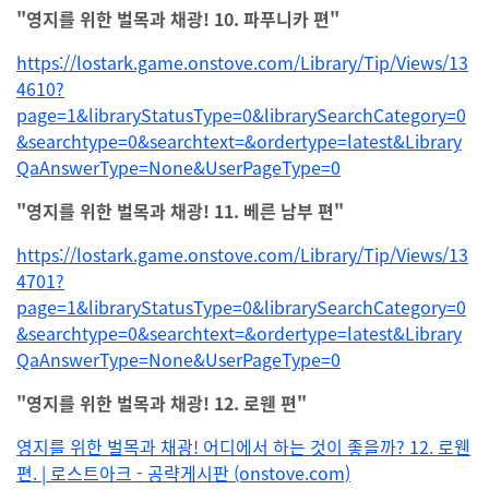
"영지를 위한 벌목과 채광! 10. 파푸니카 편"
https://lostark.game.onstove.com/Library/Tip/Views/13
4610?
page=1&libraryStatusType=0&librarySearchCategory=0
&searchtype=0&searchtext=&ordertype=latest&Library
QaAnswerType=None&UserPageType=0
"영지를 위한 벌목과 채광! 11. 베른 남부 편"
https://lostark.game.onstove.com/Library/Tip/Views/13
4701?
page=1&libraryStatusType=0&librarySearchCategory=0
&searchtype=0&searchtext=&ordertype=latest&Library
QaAnswerType=None&UserPageType=0
"영지를 위한 벌목과 채광! 12. 로웬 편"
영지를 위한 벌목과 채광! 어디에서 하는 것이 좋을까? 12. 로웬
편. | 로스트아크 - 공략게시판 (onstove.com)