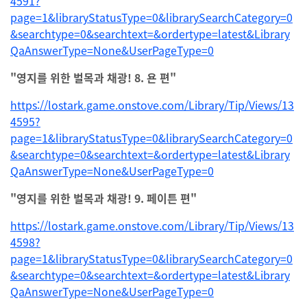
4591?
page=1&libraryStatusType=0&librarySearchCategory=0
&searchtype=0&searchtext=&ordertype=latest&Library
QaAnswerType=None&UserPageType=0
"영지를 위한 벌목과 채광! 8. 욘 편"
https://lostark.game.onstove.com/Library/Tip/Views/13
4595?
page=1&libraryStatusType=0&librarySearchCategory=0
&searchtype=0&searchtext=&ordertype=latest&Library
QaAnswerType=None&UserPageType=0
"영지를 위한 벌목과 채광! 9. 페이튼 편"
https://lostark.game.onstove.com/Library/Tip/Views/13
4598?
page=1&libraryStatusType=0&librarySearchCategory=0
&searchtype=0&searchtext=&ordertype=latest&Library
QaAnswerType=None&UserPageType=0