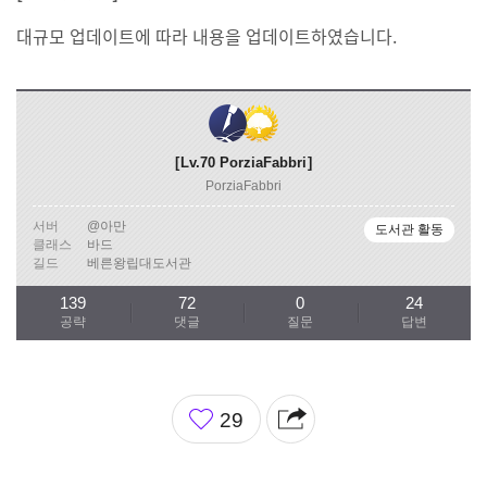
대규모 업데이트에 따라 내용을 업데이트하였습니다.
Lv.70
PorziaFabbri
PorziaFabbri
서버
@아만
도서관 활동
클래스
바드
길드
베른왕립대도서관
139
72
0
24
공략
댓글
질문
답변
좋
29
아
요