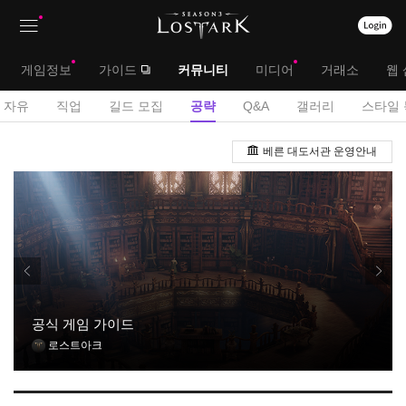
상
대
게임정보
가이드
커뮤니티
미디어
거래소
웹 
단
메
서
자유
직업
길드 모집
공략
Q&A
갤러리
스타일 
메
뉴
브
공
뉴
베른 대도서관 운영안내
략
메
게
뉴
시
판
공식 게임 가이드
로스트아크