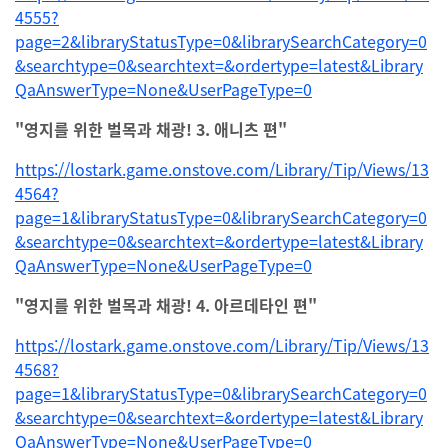
4555?
page=2&libraryStatusType=0&librarySearchCategory=0
&searchtype=0&searchtext=&ordertype=latest&Library
QaAnswerType=None&UserPageType=0
"영지를 위한 벌목과 채광! 3. 애니츠 편"
https://lostark.game.onstove.com/Library/Tip/Views/13
4564?
page=1&libraryStatusType=0&librarySearchCategory=0
&searchtype=0&searchtext=&ordertype=latest&Library
QaAnswerType=None&UserPageType=0
"영지를 위한 벌목과 채광! 4. 아르데타인 편"
https://lostark.game.onstove.com/Library/Tip/Views/13
4568?
page=1&libraryStatusType=0&librarySearchCategory=0
&searchtype=0&searchtext=&ordertype=latest&Library
QaAnswerType=None&UserPageType=0