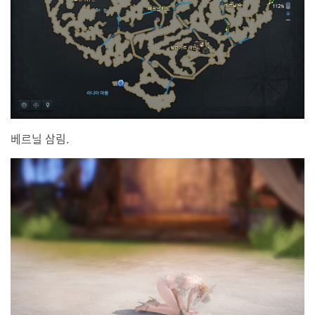
베르닐 삼림.