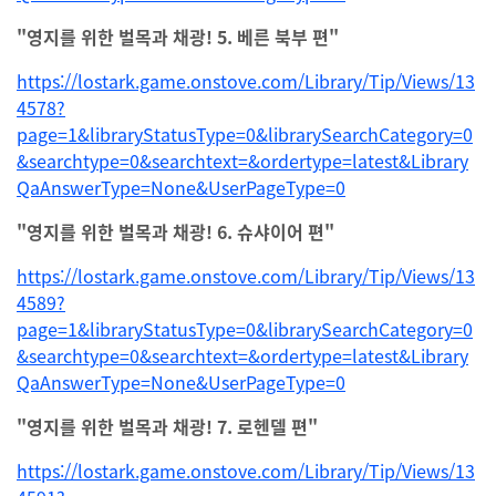
"영지를 위한 벌목과 채광! 5. 베른 북부 편"
https://lostark.game.onstove.com/Library/Tip/Views/13
4578?
page=1&libraryStatusType=0&librarySearchCategory=0
&searchtype=0&searchtext=&ordertype=latest&Library
QaAnswerType=None&UserPageType=0
"영지를 위한 벌목과 채광! 6. 슈샤이어 편"
https://lostark.game.onstove.com/Library/Tip/Views/13
4589?
page=1&libraryStatusType=0&librarySearchCategory=0
&searchtype=0&searchtext=&ordertype=latest&Library
QaAnswerType=None&UserPageType=0
"영지를 위한 벌목과 채광! 7. 로헨델 편"
https://lostark.game.onstove.com/Library/Tip/Views/13