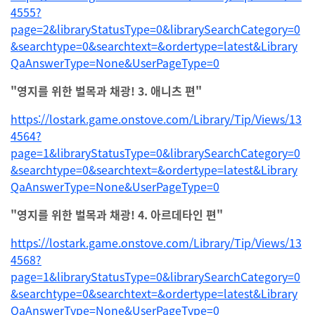
4555?
page=2&libraryStatusType=0&librarySearchCategory=0
&searchtype=0&searchtext=&ordertype=latest&Library
QaAnswerType=None&UserPageType=0
"영지를 위한 벌목과 채광! 3. 애니츠 편"
https://lostark.game.onstove.com/Library/Tip/Views/13
4564?
page=1&libraryStatusType=0&librarySearchCategory=0
&searchtype=0&searchtext=&ordertype=latest&Library
QaAnswerType=None&UserPageType=0
"영지를 위한 벌목과 채광! 4. 아르데타인 편"
https://lostark.game.onstove.com/Library/Tip/Views/13
4568?
page=1&libraryStatusType=0&librarySearchCategory=0
&searchtype=0&searchtext=&ordertype=latest&Library
QaAnswerType=None&UserPageType=0