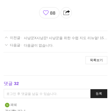
좋
88
아
요
사냥꾼X사냥꾼! 사냥꾼을 위한 수렵 지도 리뉴얼! 15. 볼다이크 편.
다음글이 없습니다.
목록보기
댓글
32
댓
등록
글
쓰
페쉐
기
감사합니다~!