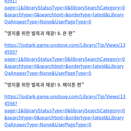
4591?
page=1&libraryStatusType=0&librarySearchCategory=0
&searchtype=0&searchtext=&ordertype=latest&Library
QaAnswerType=None&UserPageType=0
"영지를 위한 벌목과 채광! 8. 욘 편"
https://lostark.game.onstove.com/Library/Tip/Views/13
4595?
page=1&libraryStatusType=0&librarySearchCategory=0
&searchtype=0&searchtext=&ordertype=latest&Library
QaAnswerType=None&UserPageType=0
"영지를 위한 벌목과 채광! 9. 페이튼 편"
https://lostark.game.onstove.com/Library/Tip/Views/13
4598?
page=1&libraryStatusType=0&librarySearchCategory=0
&searchtype=0&searchtext=&ordertype=latest&Library
QaAnswerType=None&UserPageType=0