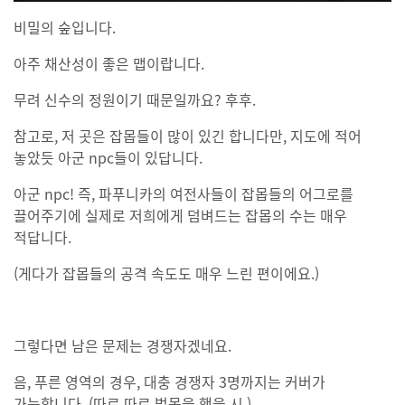
비밀의 숲입니다.
아주 채산성이 좋은 맵이랍니다.
무려 신수의 정원이기 때문일까요? 후후.
참고로, 저 곳은 잡몹들이 많이 있긴 합니다만, 지도에 적어
놓았듯 아군 npc들이 있답니다.
아군 npc! 즉, 파푸니카의 여전사들이 잡몹들의 어그로를
끌어주기에 실제로 저희에게 덤벼드는 잡몹의 수는 매우
적답니다.
(게다가 잡몹들의 공격 속도도 매우 느린 편이에요.)
그렇다면 남은 문제는 경쟁자겠네요.
음, 푸른 영역의 경우, 대충 경쟁자 3명까지는 커버가
가능합니다. (따로 따로 벌목을 했을 시.)