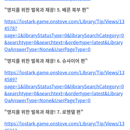
"영지를 위한 벌목과 채광! 5. 베른 북부 편"
https://lostark.game.onstove.com/Library/Tip/Views/13
4578?
page=1&libraryStatusType=0&librarySearchCategory=0
&searchtype=0&searchtext=&ordertype=latest&Library
QaAnswerType=None&UserPageType=0
"영지를 위한 벌목과 채광! 6. 슈샤이어 편"
https://lostark.game.onstove.com/Library/Tip/Views/13
4589?
page=1&libraryStatusType=0&librarySearchCategory=0
&searchtype=0&searchtext=&ordertype=latest&Library
QaAnswerType=None&UserPageType=0
"영지를 위한 벌목과 채광! 7. 로헨델 편"
https://lostark.game.onstove.com/Library/Tip/Views/13