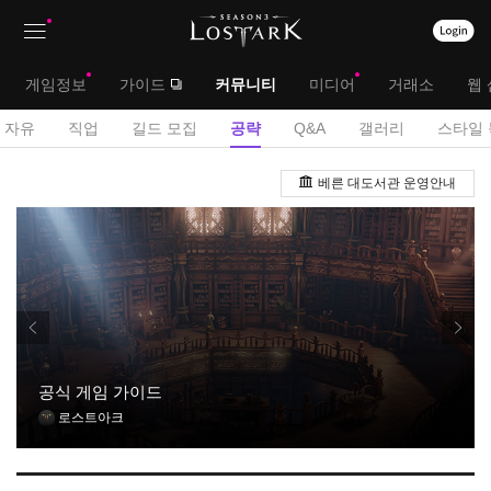
상
대
게임정보
가이드
커뮤니티
미디어
거래소
웹 
단
메
서
자유
직업
길드 모집
공략
Q&A
갤러리
스타일 
메
뉴
브
공
뉴
베른 대도서관 운영안내
략
메
게
뉴
시
판
공식 게임 가이드
로스트아크