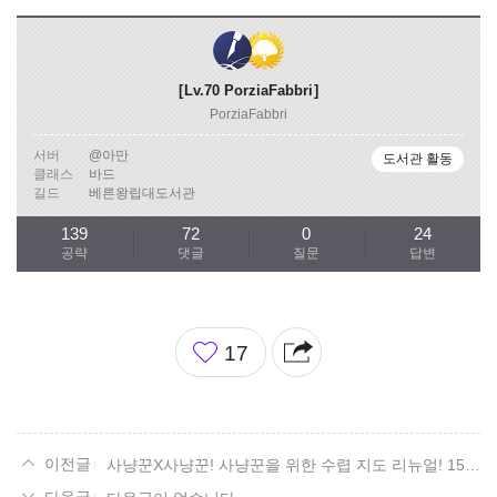
Lv.70
PorziaFabbri
PorziaFabbri
서버
@아만
도서관 활동
클래스
바드
길드
베른왕립대도서관
139
72
0
24
공략
댓글
질문
답변
좋
17
아
요
사냥꾼X사냥꾼! 사냥꾼을 위한 수렵 지도 리뉴얼! 15. 볼다이크 편.