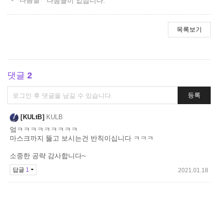
다음글이 없습니다.
목록보기
댓글
2
댓
등록
글
쓰
KULtB
KULB
기
엌ㅋㅋㅋㅋㅋㅋㅋㅋㅋ
마스크까지 뚫고 보시는건 반칙이십니다 ㅋㅋㅋ
소중한 공략 감사합니다~
답글
1
2021.01.18