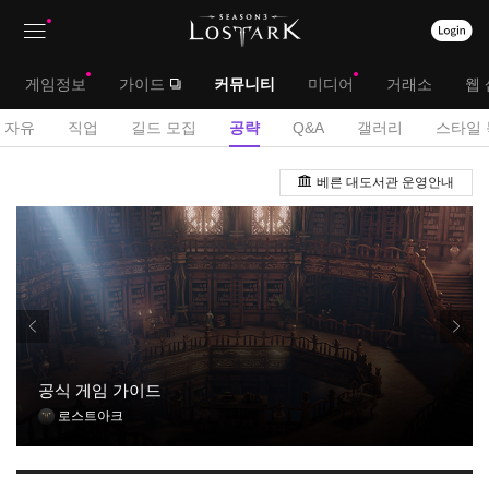
상
대
게임정보
가이드
커뮤니티
미디어
거래소
웹 
단
메
서
자유
직업
길드 모집
공략
Q&A
갤러리
스타일 
메
뉴
브
공
뉴
베른 대도서관 운영안내
략
메
게
뉴
시
판
공식 게임 가이드
로스트아크