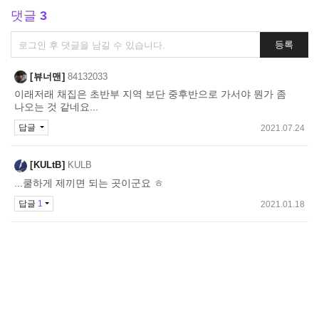
댓글
3
댓
등록
글
쓰
뷰너맨
84132033
기
이래저래 채집은 초반부 지역 보단 중후반으로 가서야 뭔가 좀
나오는 것 같네요...
답글
2021.07.24
KULtB
KULB
...쿨하게 제끼면 되는 곳이군요 ㅎ
답글
1
2021.01.18