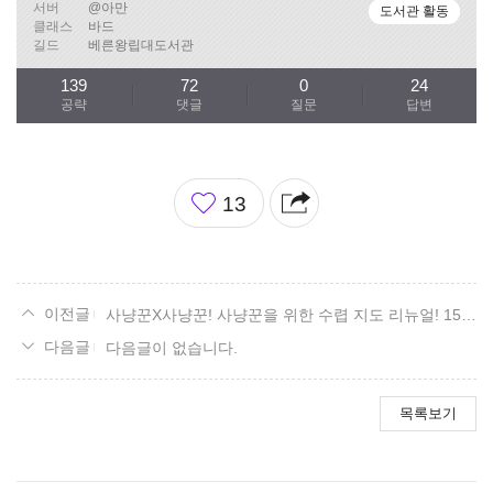
서버
@아만
도서관 활동
클래스
바드
길드
베른왕립대도서관
139
72
0
24
공략
댓글
질문
답변
좋
13
아
요
사냥꾼X사냥꾼! 사냥꾼을 위한 수렵 지도 리뉴얼! 15. 볼다이크 편.
다음글이 없습니다.
목록보기