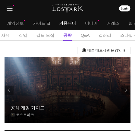
상
대
게임정보
가이드
커뮤니티
미디어
거래소
웹 
단
메
서
자유
직업
길드 모집
공략
Q&A
갤러리
스타일 
메
뉴
브
공
뉴
베른 대도서관 운영안내
략
메
게
뉴
시
판
공식 게임 가이드
로스트아크