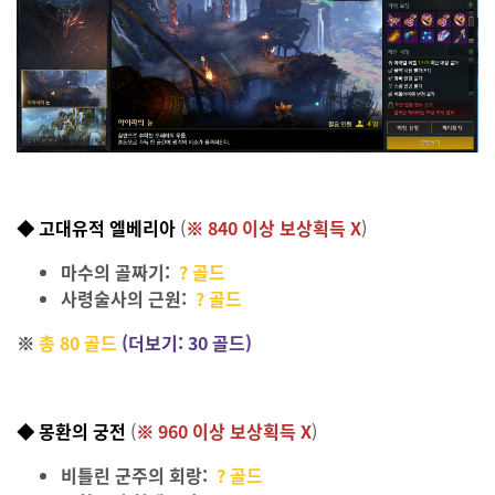
◆ 고대유적 엘베리아
(
※ 840
이상 보상획득 X
)
마수의 골짜기:
? 골드
사령술사의 근원
:
? 골드
※
총 80 골드
(더보기: 30 골드)
◆ 몽환의 궁전
(
※ 960
이상 보상획득 X
)
비틀린 군주의 회랑:
? 골드