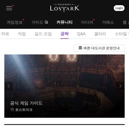
상
대
게임정보
가이드
커뮤니티
미디어
거래소
웹 
단
메
서
자유
직업
길드 모집
공략
Q&A
갤러리
스타일 
메
뉴
브
공
뉴
베른 대도서관 운영안내
략
메
게
뉴
시
판
공식 게임 가이드
로스트아크