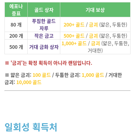
에포나
골드 상자
기대 보상
증표
푸짐한 골드
80 개
200+ 골드
/
금괴
(얇은, 두툼한)
자루
200 개
작은 금고
500+ 골드
/
금괴
(얇은, 두툼한)
1,000+ 골드
/
금괴
(얇은, 두툼한,
500 개
거대 금화 상자
거대한)
※ '금괴'는 확정 획득이 아니라 랜덤입니다.
※ 얇은 금괴:
100 골드
/ 두툼한 금괴:
1,000 골드
/ 거대한
금괴:
10,000 골드
일회성 획득처