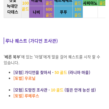
100
골드
골드
사피아노
골드
늑대단
골드
600
100
다데스
나비
푸푸
골드
골드
루나 퀘스트 (가디언 조사관)
'
베른 북부
'에 있는 '아델'에게 말을 걸어 퀘스트를 시작 할 수
있습니다.
[모험] 가디언을 찾아서
-
50 골드
(라니아 마을)
[토벌] 우르닐
[모험] 도망친 조사관
-
10 골드
(짙은 안개 능선 섬)
[토벌] 루메루스