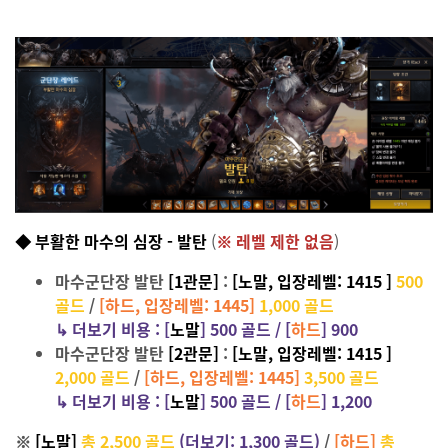
◆ 부활한 마수의 심장 - 발탄
(
※ 레벨 제한 없음
)
마수군단장 발탄
[1관문]
:
[노말, 입장레벨: 1415 ]
500
골드
/
[하드, 입장레벨: 1445]
1,000 골드
↳
더보기 비용 :
[
노말
]
500 골드 / [
하드
] 900
마수군단장 발탄
[2관문]
:
[노말, 입장레벨: 1415 ]
2,000 골드
/
[하드, 입장레벨: 1445]
3,500 골드
↳
더보기 비용 :
[
노말
]
500 골드 / [
하드
] 1,200
※
[노말]
총 2,500 골드
(더보기: 1,300 골드)
/
[하드]
총