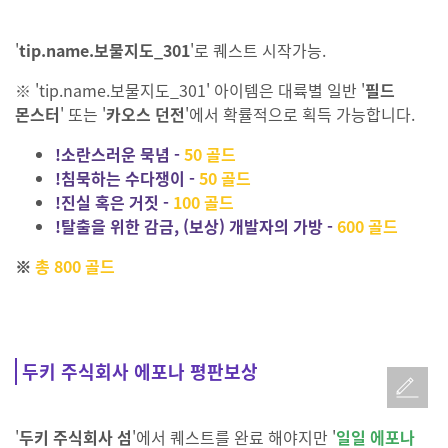
'
tip.name.보물지도_301
'로 퀘스트 시작가능.
※ 'tip.name.보물지도_301' 아이템은 대륙별 일반 '
필드
몬스터
' 또는 '
카오스 던전
'에서 확률적으로 획득 가능합니다.
!소란스러운 묵념 -
50 골드
!침묵하는 수다쟁이 -
50 골드
!진실 혹은 거짓 -
100 골드
!탈출을 위한 감금, (보상) 개발자의 가방 -
600 골드
※
총 800 골드
두키 주식회사 에포나 평판보상
'
두키 주식회사 섬
'에서 퀘스트를 완료 해야지만 '
일일 에포나