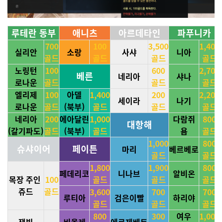
루테란 동부
애니츠
아르데타인
파푸니카
700
100
3,500
1,400
실리안
소랑
사샤
니아
골드
골드
골드
골드
노링턴
100
600
2,700
베른
네리아
샤나
로나운
골드
골드
골드
엘리제
100
아델
1,400
200
2,200
세이라
나기
로나운
골드
(북부)
골드
골드
골드
네리아
200
에아달린
1,000
다람쥐
800
대항해
(갈기파도)
골드
(북부)
골드
욤
골드
1,000
800
슈샤이어
페이튼
마리
베르베로
골드
골드
1,800
1,900
800
페데리코
니나브
알비온
목장 주인
100
골드
골드
골드
쥬드
골드
3,600
700
700
루티아
검은이빨
하리야
골드
골드
골드
800
300
여우
1,000
잿빛
비올레
에르제베트