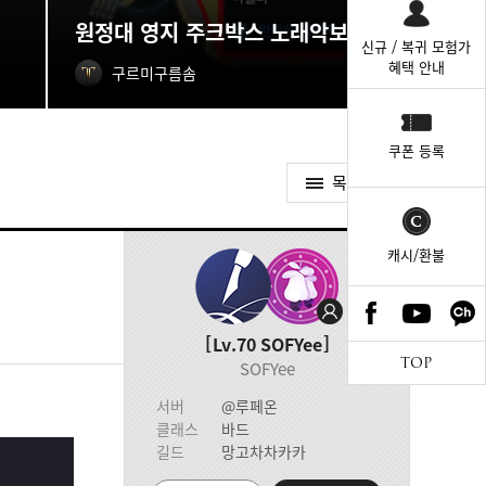
원정대 영지 주크박스 노래악보 획득처
신규 / 복귀 모험가
혜택 안내
구르미구름솜
쿠폰 등록
목록가기
캐시/환불
Lv.70
SOFYee
TOP
SOFYee
서버
@루페온
클래스
바드
길드
망고차차카카