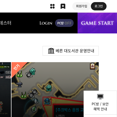
회원가입
로그인
상단 메뉴
테스터
베른 대도서관 운영안내
퀵
메
PC방 / 보안
뉴
혜택 안내