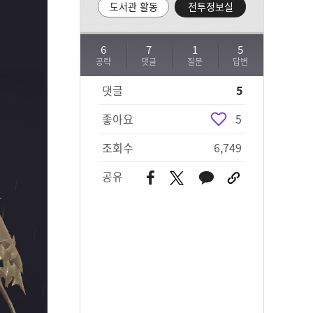
도서관 활동
전투정보실
6
7
1
5
공략
댓글
질문
답변
댓글
5
좋아요
5
조회수
6,749
공유