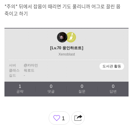
*주의* 뒤에서 잡몹이 때리면 기도 풀리니까 어그로 끌린 몹
죽이고 하기
Lv.70
웅인하르트
Xenoblast
서버
@카마인
도서관 활동
클래스
워로드
길드
-
1
0
0
0
공략
댓글
질문
답변
좋
1
아
요