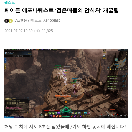
퀘스트
페이튼 에포나퀘스트 '검은매들의 안식처' 개꿀팁
Lv.70
웅인하르트
Xenoblast
2021.07.07 19:30
11,825
해당 위치에 서서 6초쯤 남았을때 /기도 하면 동시에 깨집니다!