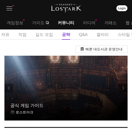
상
대
게임정보
가이드
커뮤니티
미디어
거래소
웹 
단
메
서
자유
직업
길드 모집
공략
Q&A
갤러리
스타일 
메
뉴
브
공
뉴
베른 대도서관 운영안내
략
메
게
뉴
시
판
공식 게임 가이드
로스트아크