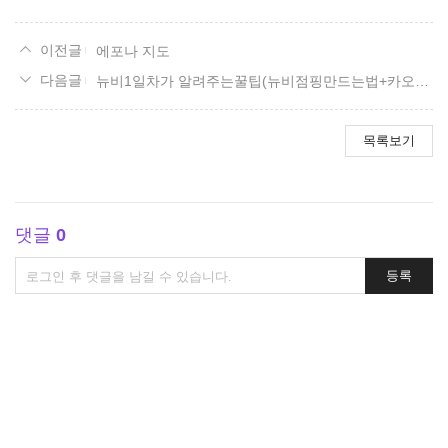
에포나 지도
뉴비1일차가 알려주는꿀팁(뉴비점핑만드는법+카오스던전가는법) 이거 ㄹㅇ 뉴비맞춤꿀팁입니다
목록보기
댓글
0
댓
등록
글
쓰
기