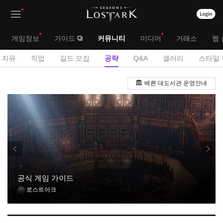
상
대
게임정보
가이드
커뮤니티
미디어
거래소
웹 
단
메
서
자유
직업
길드 모집
공략
Q&A
갤러리
스타일 
메
뉴
브
공
뉴
베른 대도서관 운영안내
략
메
게
뉴
시
판
공식 게임 가이드
로스트아크