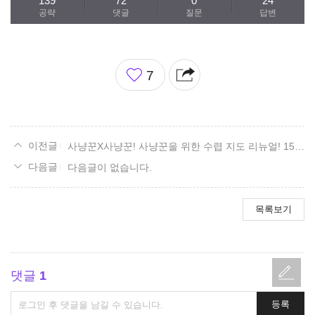
139
72
0
24
공략
댓글
질문
답변
좋
7
아
요
사냥꾼X사냥꾼! 사냥꾼을 위한 수렵 지도 리뉴얼! 15. 볼다이크 편.
다음글이 없습니다.
목록보기
댓글
1
댓
등록
글