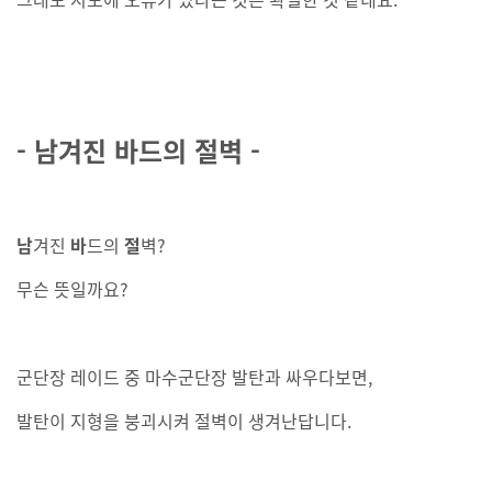
- 남겨진 바드의 절벽 -
남
겨진
바
드의
절
벽?
무슨 뜻일까요?
군단장 레이드 중 마수군단장 발탄과 싸우다보면,
발탄이 지형을 붕괴시켜 절벽이 생겨난답니다.