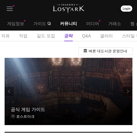
상
대
게임정보
가이드
커뮤니티
미디어
거래소
웹 
단
메
서
자유
직업
길드 모집
공략
Q&A
갤러리
스타일 
메
뉴
브
공
뉴
베른 대도서관 운영안내
략
메
게
뉴
시
판
공식 게임 가이드
로스트아크