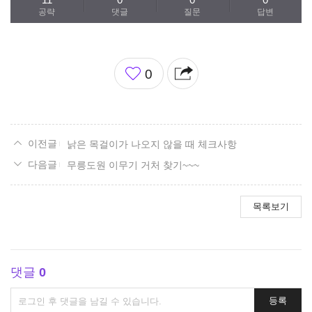
공략
댓글
질문
답변
좋
0
아
요
낡은 목걸이가 나오지 않을 때 체크사항
무릉도원 이무기 거처 찾기~~~
목록보기
댓글
0
댓
등록
글