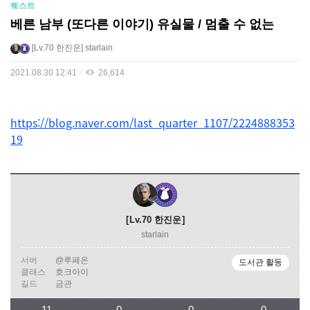
퀘스트
베른 남부 (또다른 이야기) 유실물 / 멈출 수 없는
Lv.70
한진운
starlain
2021.08.30 12:41
26,614
https://blog.naver.com/last_quarter_1107/2224888353
19
Lv.70
한진운
starlain
서버
@루페온
도서관 활동
클래스
호크아이
길드
금관
11
0
0
0