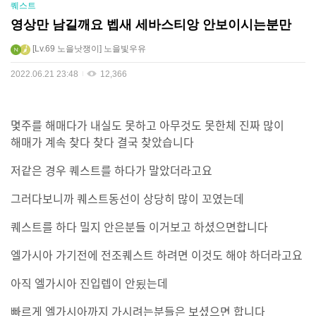
퀘스트
영상만 남길깨요 벱새 세바스티앙 안보이시는분만
Lv.69
노을낫쟁이
노을빛우유
2022.06.21 23:48
12,366
몇주를 해매다가 내실도 못하고 아무것도 못한체 진짜 많이
해매가 계속 찾다 찾다 결국 찾았습니다
저같은 경우 퀘스트를 하다가 말았더라고요
그러다보니까 퀘스트동선이 상당히 많이 꼬였는데
퀘스트를 하다 밀지 안은분들 이거보고 하셨으면합니다
엘가시아 가기전에 전조퀘스트 하려면 이것도 해야 하더라고요
아직 엘가시아 진입렙이 안됬는데
빠르게 엘가시아까지 가시려는분들은 보셨으면 합니다