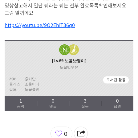
영상참고해서 일단 퀘라는 퀘는 전부 완료목록확인해보세요
그럼 알꺼에요
https://youtu.be/9O2EhiT36q0
Lv.69
노을낫쟁이
노을빛우유
서버
@카단
도서관 활동
클래스
소울이터
길드
노을클랜
1
0
3
0
공략
댓글
질문
답변
좋
0
아