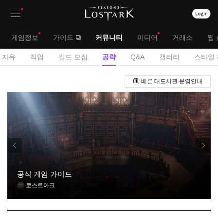
상
대
게임정보
가이드
커뮤니티
미디어
거래소
웹 
단
메
서
자유
직업
길드 모집
공략
Q&A
갤러리
스타일 
메
뉴
브
공
뉴
베른 대도서관 운영안내
략
메
게
뉴
시
판
공식 게임 가이드
로스트아크