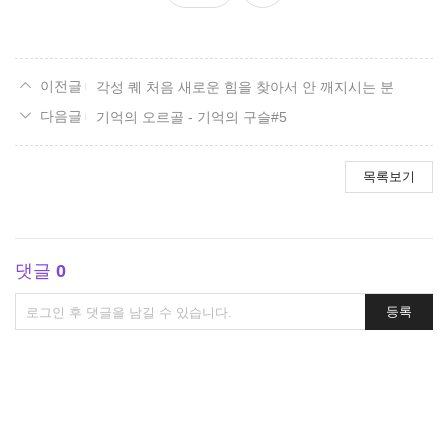
요
각성 퀘 처음 새로운 힘을 찾아서 안 깨지시는 분
기억의 오르골 - 기억의 구슬#5
목록보기
댓글
0
댓
등록
글
쓰
기