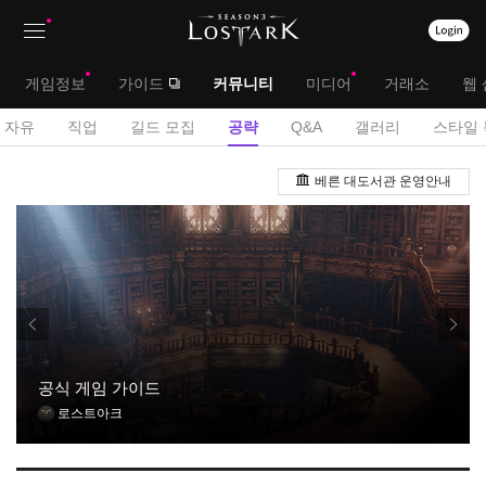
상
대
게임정보
가이드
커뮤니티
미디어
거래소
웹 
단
메
서
자유
직업
길드 모집
공략
Q&A
갤러리
스타일 
메
뉴
브
공
뉴
베른 대도서관 운영안내
략
메
게
뉴
시
판
공식 게임 가이드
로스트아크