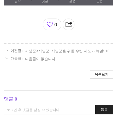
공략
댓글
질문
답변
좋
0
아
요
사냥꾼X사냥꾼! 사냥꾼을 위한 수렵 지도 리뉴얼! 15. 볼다이크 편.
다음글이 없습니다.
목록보기
댓글
0
댓
등록
글