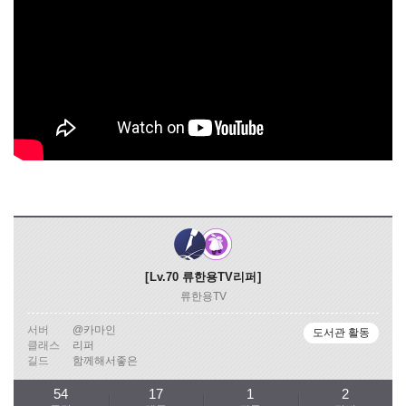
Lv.70
류한용TV리퍼
류한용TV
서버
@카마인
도서관 활동
클래스
리퍼
길드
함께해서좋은
54
17
1
2