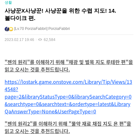
생활
사냥꾼X사냥꾼! 사냥꾼을 위한 수렵 지도! 14.
볼다이크 편.
Lv.70
PorziaFabbri
PorziaFabbri
2023.02.17 19:46
62,584
"젠의 원리"를 이해하기 위해 "채광 및 벌목 지도 루테란 편"을
읽고 오시는 것을 추천드립니다.
https://lostark.game.onstove.com/Library/Tip/Views/13
4548?
page=2&libraryStatusType=0&librarySearchCategory=0
&searchtype=0&searchtext=&ordertype=latest&Library
QaAnswerType=None&UserPageType=0
"젠의 원리2"를 이해하기 위해 "물약 재료 채집 지도 욘 편"을
읽고 오시는 것을 추천드립니다.