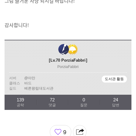
그럼 즐거운 사냥 되시길 바랍니다!
감사합니다!
Lv.70
PorziaFabbri
PorziaFabbri
서버
@아만
도서관 활동
클래스
바드
길드
베른왕립대도서관
139
72
0
24
공략
댓글
질문
답변
좋
9
아