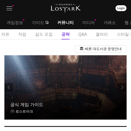
상
대
게임정보
가이드
커뮤니티
미디어
거래소
웹 
단
메
서
자유
직업
길드 모집
공략
Q&A
갤러리
스타일 
메
뉴
브
공
뉴
베른 대도서관 운영안내
략
메
게
뉴
시
판
공식 게임 가이드
로스트아크