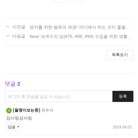
요
영지를 위한 벌목과 채광! 어디에서 하는 것이 좋을까? 14. 볼다이크 편.
New! 세계수의 잎(#76, #98, #99) 수집을 위한 생활지도
목록보기
댓글
2
댓
등록
글
쓰
돌멩이보는중
최유석
기
감사링감사링
답글
2024.09.02