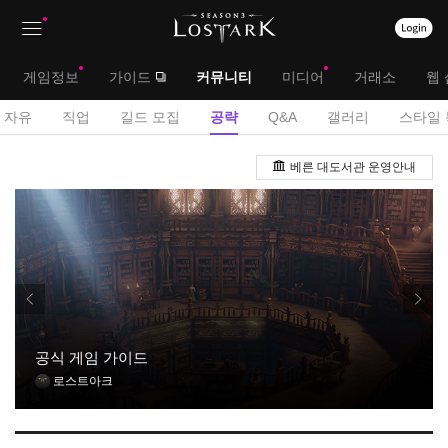
상
대
게임정보
가이드
커뮤니티
미디어
거래소
웹 
단
메
서
자유
직업
길드 모집
공략
Q&A
갤러리
스타일 
메
뉴
브
공
뉴
베른 대도서관 운영안내
략
메
게
뉴
시
판
공식 게임 가이드
로스트아크