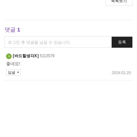
목록보기
댓글
1
댓
등록
글
쓰
바드할생각X
5113579
기
좋네요!
답글
2024.01.20