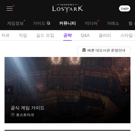
상
대
게임정보
가이드
커뮤니티
미디어
거래소
웹 
단
메
서
자유
직업
길드 모집
공략
Q&A
갤러리
스타일 
메
뉴
브
공
뉴
베른 대도서관 운영안내
략
메
게
뉴
시
판
공식 게임 가이드
로스트아크