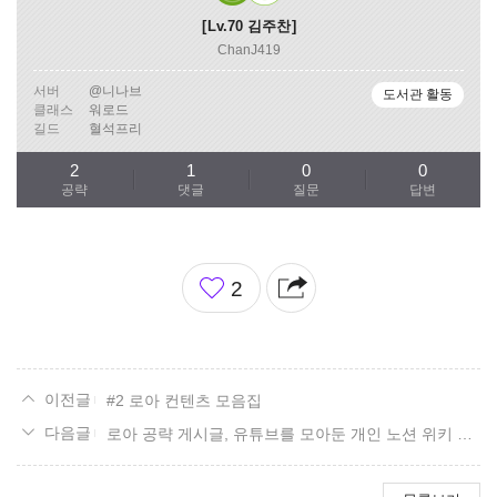
Lv.70
김주찬
ChanJ419
서버
@니나브
도서관 활동
클래스
워로드
길드
혈석프리
2
1
0
0
공략
댓글
질문
답변
좋
2
아
요
#2 로아 컨텐츠 모음집
로아 공략 게시글, 유튜브를 모아둔 개인 노션 위키 공유합니다.