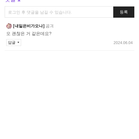
댓
등록
글
쓰
내일은비가오나
곰긔
기
오 괜찮은 거 같은데요?
답글
2024.06.04