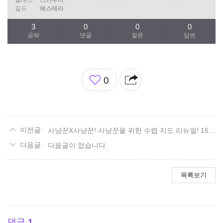
길드
헤스테라
3
0
0
0
공략
댓글
질문
답변
좋
0
아
요
사냥꾼X사냥꾼! 사냥꾼을 위한 수렵 지도 리뉴얼! 15. 볼다이크 편.
다음글이 없습니다.
목록보기
댓글
1