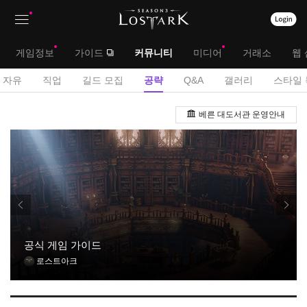
상
대
게임정보
가이드
커뮤니티
미디어
거래소
웹 
단
메
서
자유
직업
길드 모집
공략
Q&A
갤러리
스타일 
메
뉴
브
공
뉴
베른 대도서관 운영안내
략
메
게
뉴
시
판
공식 게임 가이드
로스트아크