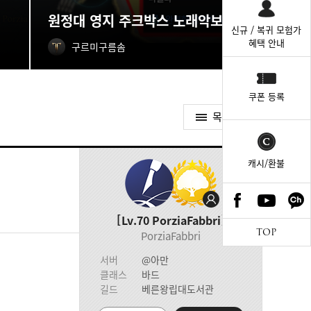
원정대 영지 주크박스 노래악보 획득처
신규 / 복귀 모험가
혜택 안내
구르미구름솜
쿠폰 등록
목록가기
캐시/환불
Lv.70
PorziaFabbri
TOP
PorziaFabbri
서버
@아만
클래스
바드
길드
베른왕립대도서관