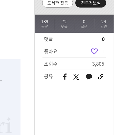
도서관 활동
전투정보실
139
72
0
24
공략
댓글
질문
답변
댓글
0
좋아요
1
조회수
3,805
공유