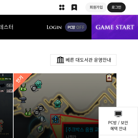
회원가입
로그인
상단 메뉴
테스터
베른 대도서관 운영안내
퀵
메
PC방 / 보안
뉴
혜택 안내