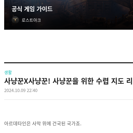
공식 게임 가이드
로스트아크
생활
사냥꾼X사냥꾼! 사냥꾼을 위한 수렵 지도 리뉴
2024.10.09 22:40
아르데타인은 사막 위에 건국된 국가죠.