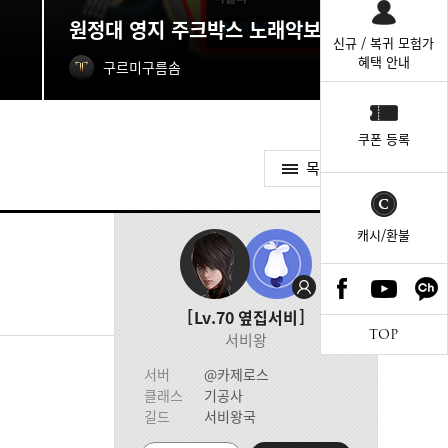
원정대 영지 주크박스 노래악보 획득처
신규 / 복귀 모험가
혜택 안내
구르미구름솜
쿠폰 등록
목록가기
캐시/환불
Lv.70
옆집서비
TOP
서비왕
서버
@카제로스
클래스
기공사
길드
서비왕국