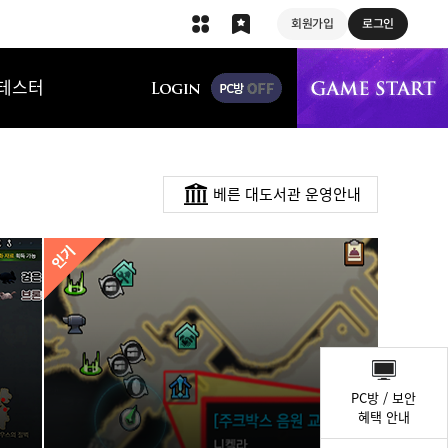
회원가입
로그인
상단 메뉴
테스터
베른 대도서관 운영안내
퀵
메
PC방 / 보안
뉴
혜택 안내