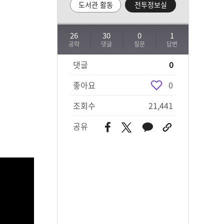
도서관 활동
전투정보실
26
30
0
1
공략
댓글
질문
답변
댓글
0
좋아요
0
조회수
21,441
공유