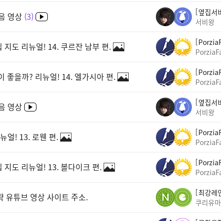
옆집서
음 영상
3
서비왕
Porzia
도 리뉴얼! 14. 쿠르잔 남부 편.
PorziaF
Porzia
 좋을까? 리뉴얼! 14. 엘가시아 편.
PorziaF
옆집서
음 영상
서비왕
Porzia
! 13. 로웬 편.
PorziaF
Porzia
도 리뉴얼! 13. 볼다이크 편.
PorziaF
최강레
략 유튜브 영상 사이트 주소.
쿠리유마