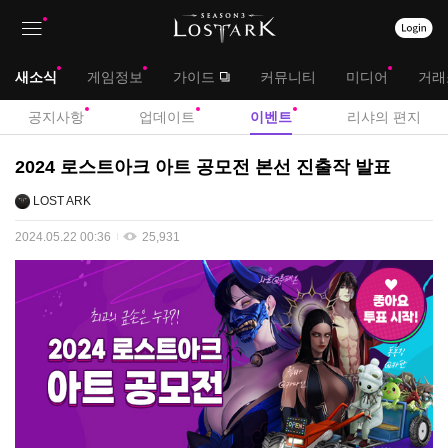
상
대
새소식
게임정보
가이드
커뮤니티
미디어
거래
단
메
서
공지사항
업데이트
이벤트
리샤의 편지
메
뉴
브
이
2024 로스트아크 아트 공모전 본선 진출작 발표
뉴
벤
메
LOST ARK
트
뉴
2024.05.22 00:36
25,931