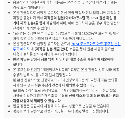
응모작의 지식재산권에 대한 이용료는 본선 진출 및 수상에 따른 상금(또는
경품)으로 대체합니다.
본선 진출작으로 선정된 응모자는 본선 진출 당첨자 정보 입력 시에 제작의 전
과정을 증명하기 위해
제작물의 원본(아바타/펫&탈 것: PSD 원본 파일 등
기타 제작 원본)을 함께 제출
해야 하며, 이에 동의하지 않을 경우 최종 당선작
선정에서 제외될 수 있습니다.
"회사"는 수집한 원본 파일을 수집일로부터 최대 180일동안 보관하며, 제작
과정 증명 목적 이외에 다른 용도로 사용하지 아니합니다.
본선 진출작으로 선정된 응모자는 반드시
2024 로스트아크 아트 공모전 본선
투표 페이지
내
[제작물 원본 제출 안내]
버튼을 통해 원본 제출에 필요한
내용과 절차를 반드시 확인해 주시기 바랍니다.
원본 파일은
당첨자 정보 입력 시 입력한 메일 주소를 사용
하여 제출해야
합니다.
본 공모전과 관련된 "개인정보처리동의" 요청은 본선 진출작 발표 시와 최종
수상자 발표 시, 총 2회에 걸쳐 진행됩니다.
(i) 본선 진출작으로 선정되었으나 "개인정보처리동의" 요청에 따른 동의를
하지 않은 경우
최종 수상작 선정에서 제외될 수 있습니다.
(ii) 최종 수상작으로 선정되었으나 "개인정보처리동의" 및 기타 전달 필요
사항을 전달하지 않은 경우
최종 수상작 선정 취소와 함께 상금 및/또는 경품
지급 대상에서 제외될 수 있습니다.
현물 경품은 공급사의 사정에 따라 유사 상품으로 변경될 수 있습니다.
경품은 택배 발송으로 진행되며, 6월 초부터 경품 발송이 진행됩니다.