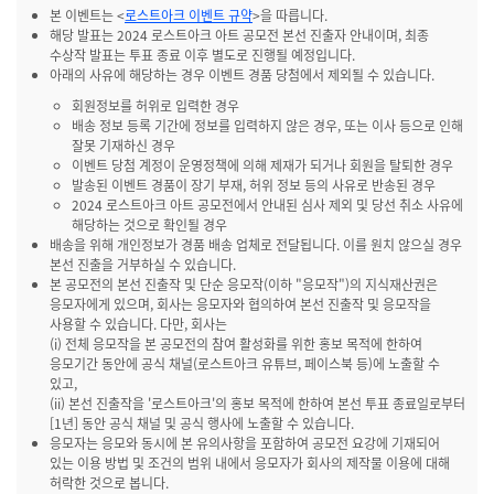
본 이벤트는 <
로스트아크 이벤트 규약
>을 따릅니다.
해당 발표는 2024 로스트아크 아트 공모전 본선 진출자 안내이며, 최종
수상작 발표는 투표 종료 이후 별도로 진행될 예정입니다.
아래의 사유에 해당하는 경우 이벤트 경품 당첨에서 제외될 수 있습니다.
회원정보를 허위로 입력한 경우
배송 정보 등록 기간에 정보를 입력하지 않은 경우, 또는 이사 등으로 인해
잘못 기재하신 경우
이벤트 당첨 계정이 운영정책에 의해 제재가 되거나 회원을 탈퇴한 경우
발송된 이벤트 경품이 장기 부재, 허위 정보 등의 사유로 반송된 경우
2024 로스트아크 아트 공모전에서 안내된 심사 제외 및 당선 취소 사유에
해당하는 것으로 확인될 경우
배송을 위해 개인정보가 경품 배송 업체로 전달됩니다. 이를 원치 않으실 경우
본선 진출을 거부하실 수 있습니다.
본 공모전의 본선 진출작 및 단순 응모작(이하 "응모작")의 지식재산권은
응모자에게 있으며, 회사는 응모자와 협의하여 본선 진출작 및 응모작을
사용할 수 있습니다. 다만, 회사는
(i) 전체 응모작을 본 공모전의 참여 활성화를 위한 홍보 목적에 한하여
응모기간 동안에 공식 채널(로스트아크 유튜브, 페이스북 등)에 노출할 수
있고,
(ii) 본선 진출작을 '로스트아크'의 홍보 목적에 한하여 본선 투표 종료일로부터
[1년] 동안 공식 채널 및 공식 행사에 노출할 수 있습니다.
응모자는 응모와 동시에 본 유의사항을 포함하여 공모전 요강에 기재되어
있는 이용 방법 및 조건의 범위 내에서 응모자가 회사의 제작물 이용에 대해
허락한 것으로 봅니다.