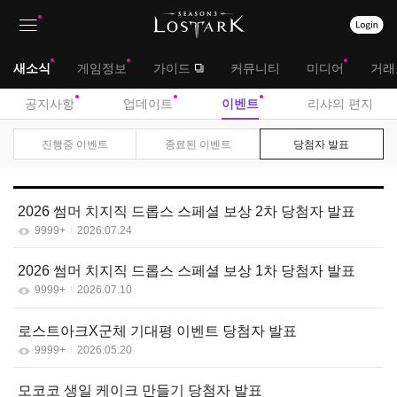
상
대
새소식
게임정보
가이드
커뮤니티
미디어
거래
단
메
서
공지사항
업데이트
이벤트
리샤의 편지
메
뉴
브
진행중 이벤트
종료된 이벤트
당첨자 발표
뉴
메
이
뉴
2026 썸머 치지직 드롭스 스페셜 보상 2차 당첨자 발표
벤
트
9999+
2026.07.24
2026 썸머 치지직 드롭스 스페셜 보상 1차 당첨자 발표
9999+
2026.07.10
로스트아크X군체 기대평 이벤트 당첨자 발표
9999+
2026.05.20
모코코 생일 케이크 만들기 당첨자 발표