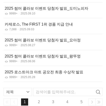
2025 썸머 콜라보 이벤트 당첨자 발표_도미노피자
9999+
2025.09.10
카제로스, The FIRST 1위 경품 지급 안내
7,088
2025.09.03
2025 썸머 콜라보 이벤트 당첨자 발표_요아정
9999+
2025.08.27
2025 썸머 콜라보 이벤트 당첨자 발표_왕뚜껑
9999+
2025.08.06
2025 로스트아크 아트 공모전 최종 수상작 발표
9999+
2025.05.28
리
스
트
1
2
3
4
5
검
색