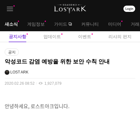
상
대
새소식
게임정보
가이드
커뮤니티
미디어
거래
단
메
서
공지사항
업데이트
이벤트
리샤의 편지
메
뉴
브
공
뉴
공지
지
메
악성코드 감염 예방을 위한 보안 수칙 안내
사
뉴
항
LOST ARK
2020.02.26 08:52
1,927,079
안녕하세요, 로스트아크입니다.