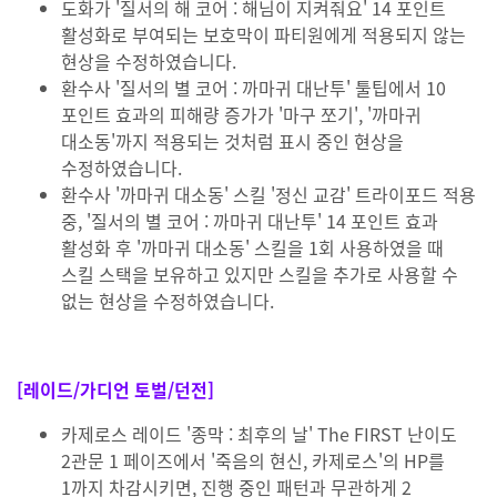
도화가 '질서의 해 코어 : 해님이 지켜줘요' 14 포인트
활성화로 부여되는 보호막이 파티원에게 적용되지 않는
현상을 수정하였습니다.
환수사 '질서의 별 코어 : 까마귀 대난투' 툴팁에서 10
포인트 효과의 피해량 증가가 '마구 쪼기', '까마귀
대소동'까지 적용되는 것처럼 표시 중인 현상을
수정하였습니다.
환수사 '까마귀 대소동' 스킬 '정신 교감' 트라이포드 적용
중, '질서의 별 코어 : 까마귀 대난투' 14 포인트 효과
활성화 후 '까마귀 대소동' 스킬을 1회 사용하였을 때
스킬 스택을 보유하고 있지만 스킬을 추가로 사용할 수
없는 현상을 수정하였습니다.
[레이드/가디언 토벌/던전]
카제로스 레이드 '종막 : 최후의 날' The FIRST 난이도
2관문 1 페이즈에서 '죽음의 현신, 카제로스'의 HP를
1까지 차감시키면, 진행 중인 패턴과 무관하게 2