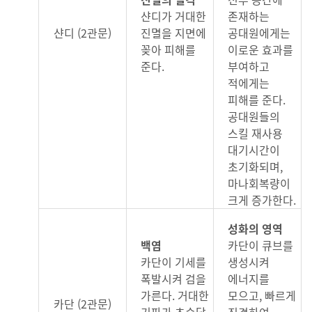
샨디가 거대한
존재하는
샨디 (2관문)
진멸을 지면에
공대원에게는
꽂아 피해를
이로운 효과를
준다.
부여하고
적에게는
피해를 준다.
공대원들의
스킬 재사용
대기시간이
초기화되며,
마나회복량이
크게 증가한다.
성화의 영역
백염
카단이 큐브를
카단이 기세를
생성시켜
폭발시켜 검을
에너지를
가른다. 거대한
모으고, 빠르게
카단 (2관문)
기파가 초승달
직격하여