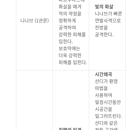
화살을 매겨
빛의 화살
적의 약점을
니나브가 빠른
니나브 (1관문)
정확하게
연발사격으로
공격하여
전방을
강력한 피해를
공격한다.
입힌다.
보호막에는
더욱 강력한
피해를 입힌다.
시간왜곡
샨디가 환영
마법을
사용하여
일정시간동안
시공간을
일그러뜨린다.
샨디와 같은
진멸의 일격
전투 공간에