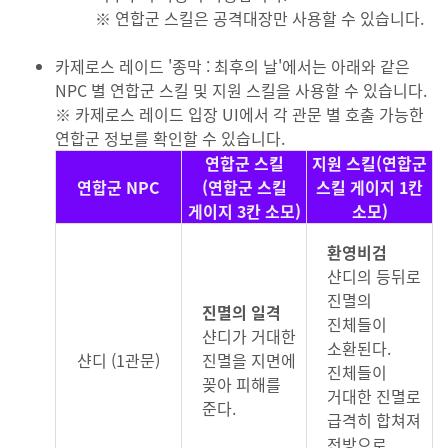
※ 연합군 스킬은 공격대장만 사용할 수 있습니다.
카제로스 레이드 '종막 : 최후의 날'에서는 아래와 같은
NPC 별 연합군 스킬 및 지원 스킬을 사용할 수 있습니다.
※ 카제로스 레이드 입장 UI에서 각 관문 별 호출 가능한
연합군 정보를 확인할 수 있습니다.
연합군 스킬
지원 스킬(연합군
연합군 NPC
(연합군 스킬
스킬 게이지 1칸
게이지 3칸 소모)
소모)
환영비검
샨디의 등뒤로
진멸의
진멸의 일격
진체들이
샨디가 거대한
소환된다.
샨디 (1관문)
진멸을 지면에
진체들이
꽂아 피해를
거대한 진멸로
준다.
급격히 합쳐져
전방으로