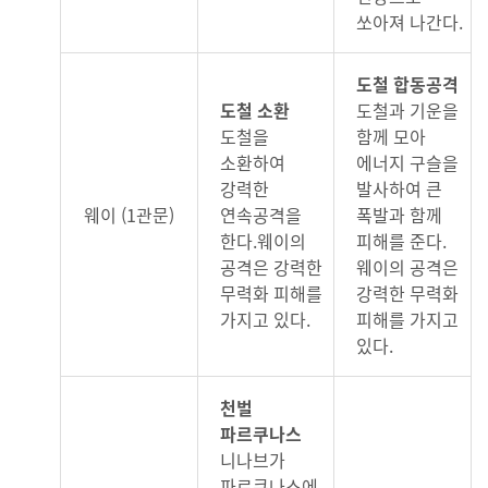
쏘아져 나간다.
도철 합동공격
도철 소환
도철과 기운을
도철을
함께 모아
소환하여
에너지 구슬을
강력한
발사하여 큰
웨이 (1관문)
연속공격을
폭발과 함께
한다.웨이의
피해를 준다.
공격은 강력한
웨이의 공격은
무력화 피해를
강력한 무력화
가지고 있다.
피해를 가지고
있다.
천벌
파르쿠나스
니나브가
파르쿠나스에