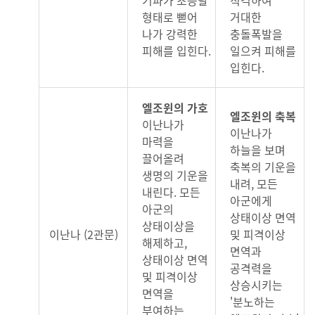
형태로 뻗어
거대한
나가 강력한
충돌폭발을
피해를 입힌다.
일으켜 피해를
입힌다.
엘조윈의 가호
엘조윈의 축복
이난나가
이난나가
마력을
하늘을 보며
끌어올려
축복의 기운을
생명의 기운을
내려, 모든
내린다. 모든
아군에게
아군의
상태이상 면역
상태이상을
이난나 (2관문)
및 피격이상
해제하고,
면역과
상태이상 면역
공격력을
및 피격이상
상승시키는
면역을
'분노하는
부여하는