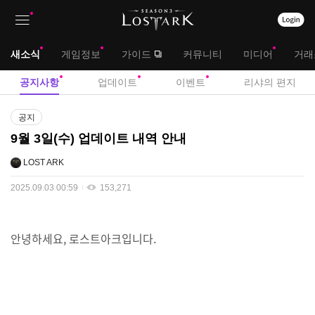
상
대
새소식
게임정보
가이드
커뮤니티
미디어
거래
단
메
서
공지사항
업데이트
이벤트
리샤의 편지
메
뉴
브
공
뉴
공지
지
메
9월 3일(수) 업데이트 내역 안내
사
뉴
항
LOST ARK
2025.09.03 00:59
153,271
안녕하세요, 로스트아크입니다.