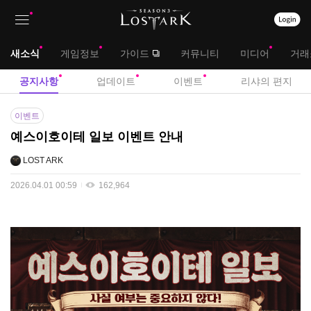
상
대
새소식
게임정보
가이드
커뮤니티
미디어
거래
단
메
서
공지사항
업데이트
이벤트
리샤의 편지
메
뉴
브
공
뉴
이벤트
지
메
예스이호이테 일보 이벤트 안내
사
뉴
항
LOST ARK
2026.04.01 00:59
162,964