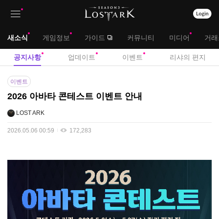
상
대
새소식
게임정보
가이드
커뮤니티
미디어
거래
단
메
서
공지사항
업데이트
이벤트
리샤의 편지
메
뉴
브
공
뉴
이벤트
지
메
2026 아바타 콘테스트 이벤트 안내
사
뉴
항
LOST ARK
2026.05.06 00:59
172,283