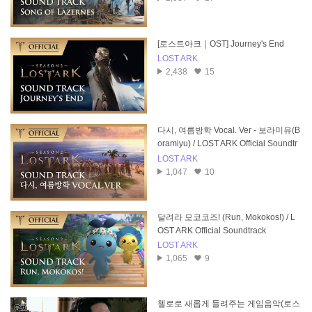
[로스트아크｜OST] Journey's End
LOST ARK
2,438
15
다시, 여름방학 Vocal. Ver - 보라미유(B
oramiyu) / LOST ARK Official Soundtr
ack
LOST ARK
1,047
10
달려라 모코코즈! (Run, Mokokos!) / L
OST ARK Official Soundtrack
LOST ARK
1,065
9
첼로로 새롭게 들려주는 게임음악(로스