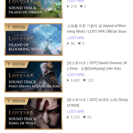
LOST ARK
376
2
소망을 피운 기원의 섬 (Island of Bloo
ming Wish) / LOST ARK Official Soun
dtrack
LOST ARK
96
0
[로스트아크｜OST] Sweet Dreams, M
y Dear - 소향(SoHyang) (Ver. Kor)
LOST ARK
8,985
133
[로스트아크｜OST] 늑대의 노래 (Song
of Wolf)
LOST ARK
5,510
66