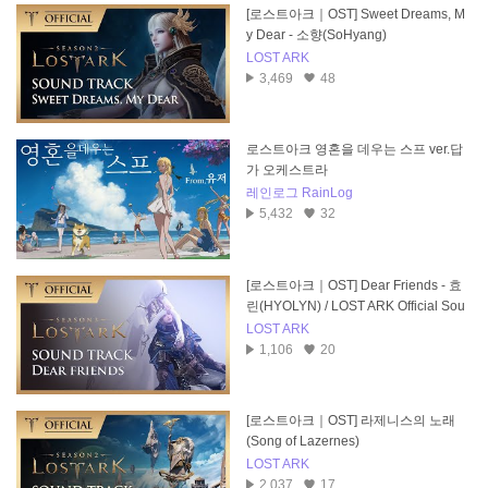
[로스트아크｜OST] Sweet Dreams, M
y Dear - 소향(SoHyang)
LOST ARK
3,469
48
로스트아크 영혼을 데우는 스프 ver.답
가 오케스트라
레인로그 RainLog
5,432
32
[로스트아크｜OST] Dear Friends - 효
린(HYOLYN) / LOST ARK Official Sou
ndtrack
LOST ARK
1,106
20
[로스트아크｜OST] 라제니스의 노래
(Song of Lazernes)
LOST ARK
2,037
17