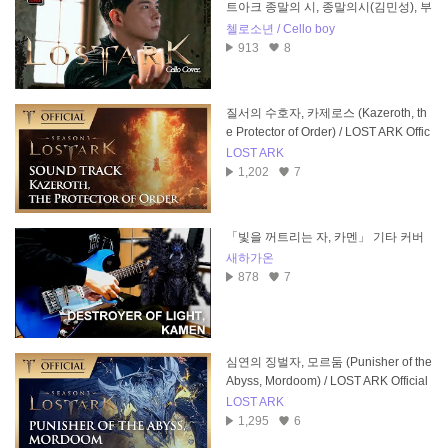
트아크 종말의 시, 종말의시(김민성), 부
활한 심연의 군주)
첼로소년 / Cello boy
913
8
질서의 수호자, 카제로스 (Kazeroth, th
e Protector of Order) / LOST ARK Offic
ial Soundtrack
LOST ARK
1,202
7
「빛을 꺼트리는 자, 카멘」 기타 커버
새하가온
878
7
심연의 징벌자, 모르둠 (Punisher of the
Abyss, Mordoom) / LOST ARK Official
Soundtrack
LOST ARK
1,295
6