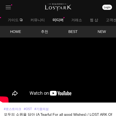
상
대
가이드
커뮤니티
미디어
거래소
웹 샵
고객
단
메
메
서
HOME
추천
BEST
NEW
뉴
영
뉴
브
상
보
메
기
뉴
#로스트아크
#OST
#기원의섬
모두의 소원을 담아 (A Tearful For all good Wishes) / LOST ARK Of