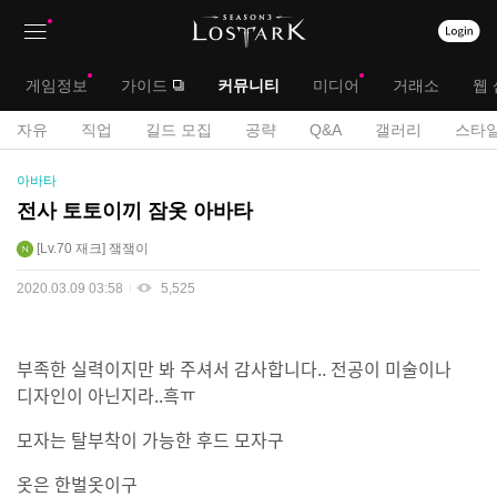
상
대
게임정보
가이드
커뮤니티
미디어
거래소
웹 
단
메
서
자유
직업
길드 모집
공략
Q&A
갤러리
스타일
메
뉴
공
브
아바타
모
뉴
전
메
전사 토토이끼 잠옷 아바타
게
뉴
Lv.70
재크
쟄쟄이
시
판
2020.03.09 03:58
5,525
부족한 실력이지만 봐 주셔서 감사합니다.. 전공이 미술이나
디자인이 아닌지라..흑ㅠ
모자는 탈부착이 가능한 후드 모자구
옷은 한벌옷이구