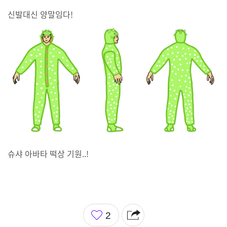
신발대신 양말임다!
슈샤 아바타 떡상 기원..!
좋
2
아