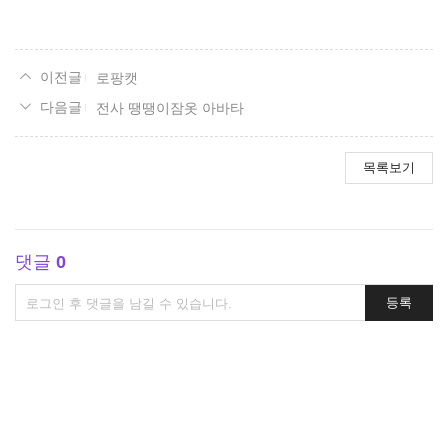
요
로팡캣
전사 땡땡이잠옷 아바타
목록보기
댓글
0
댓
등록
글
쓰
기