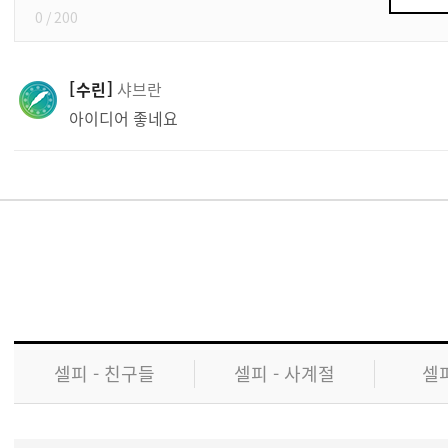
0
/ 200
수린
샤브란
아이디어 좋네요
셀피 - 친구들
셀피 - 사계절
셀피