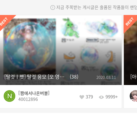
지금 주목받는 게시글은 출품된 작품들이 랜
[탈것ㅣ펫] 탈것 응모 [오 영롱한 비눗방울]
38
2020.03.11
짬에서나온버블
379
9999+
40012896