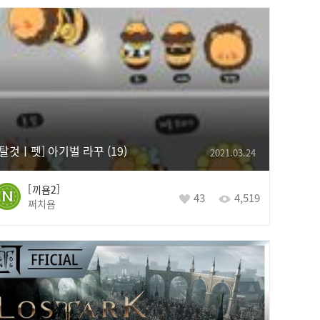
[탈것ㅣ펫] 아기벌 라꾸
19
2021.03.24
끼욤2
43
4,519
쩌치욤