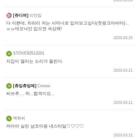
쥬디여
리안킴
다 이쁜데, 차라리 저는 서머너로 입어보고싶다(첫핑크아바타)...
ㅠㅠ데모닉만 입으면 속상해!
2020.03.25
STOVE82513201
지갑이 열리는 소리가 들린다.
2020.03.21
츄잉츄잉매
Cmrosi
씨쓰루.... 하...합격이요...
2020.03.21
백희씨
꺄아아 실린 넘조아용 내스타일♡♡♡♡
2020.03.21