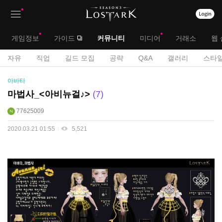
상
대
게임정보
가이드
커뮤니티
미디어
거래소
웹 
단
메
서
자유
직업
길드 모집
공략
Q&A
갤러리
스타일
메
뉴
공
브
아바타
모
뉴
전
메
마법사_<아비뉴걸♪>
7
게
뉴
77625009
시
판
2020.03.21 01:55
5,521