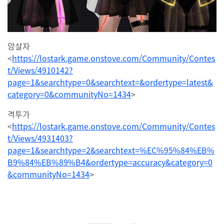
암살자
<
https://lostark.game.onstove.com/Community/Contes
t/Views/4910142?
page=1&searchtype=0&searchtext=&ordertype=latest&
category=0&communityNo=1434
>
격투가
<
https://lostark.game.onstove.com/Community/Contes
t/Views/4931403?
page=1&searchtype=2&searchtext=%EC%95%84%EB%
B9%84%EB%89%B4&ordertype=accuracy&category=0
&communityNo=1434
>