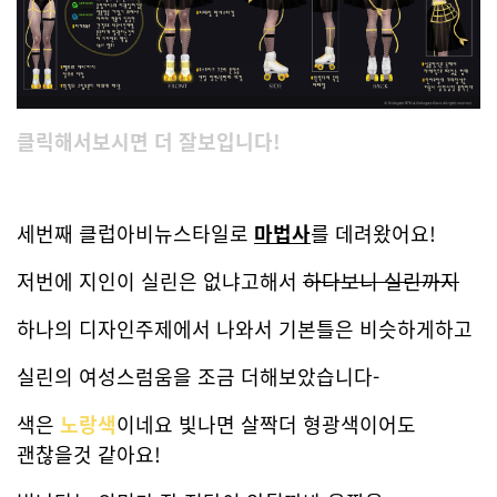
클릭해서보시면 더 잘보입니다!
세번째 클럽아비뉴스타일로
마법사
를 데려왔어요!
저번에 지인이 실린은 없냐고해서
하다보니 실린까지
하나의 디자인주제에서 나와서 기본틀은 비슷하게하고
실린의 여성스럼움을 조금 더해보았습니다-
색은
노랑색
이네요 빛나면 살짝더 형광색이어도
괜찮을것 같아요!