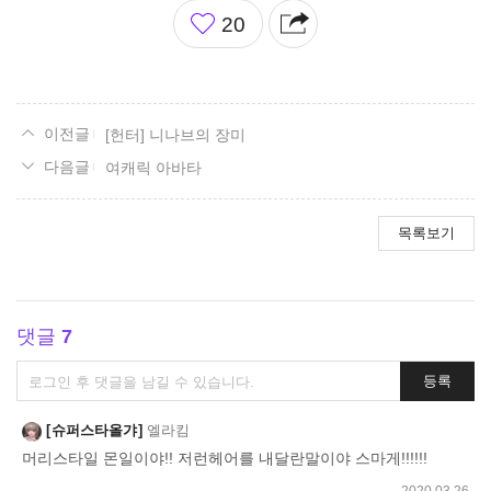
좋
20
아
요
[헌터] 니나브의 장미
여캐릭 아바타
목록보기
댓글
7
댓
등록
글
쓰
슈퍼스타올갸
엘라킴
기
머리스타일 몬일이야!! 저런헤어를 내달란말이야 스마게!!!!!!
2020.03.26