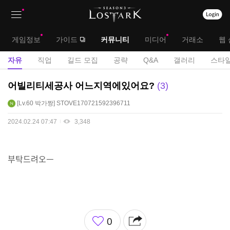
상
대
게임정보
가이드
커뮤니티
미디어
거래소
웹 
단
메
서
자유
직업
길드 모집
공략
Q&A
갤러리
스타일
메
뉴
브
자
어빌리티세공사 어느지역에있어요?
3
뉴
유
메
Lv.60
박가짱
STOVE170721592396711
게
뉴
시
2024.02.24 07:47
3,348
판
부탁드려오ㅡ
좋
0
아