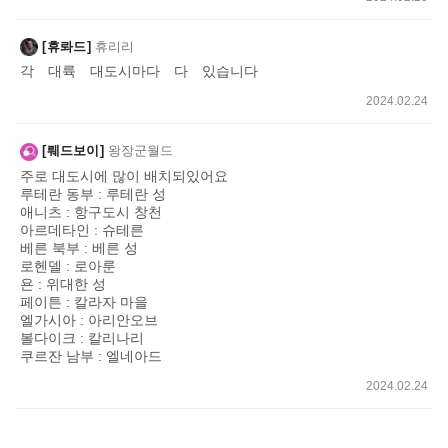
휴롸드
휴리리
각 대륙 대도시마다 다 있습니다
2024.02.24
뤠드보이
왕장군월드
주로 대도시에 많이 배치되있어요
루테란 동부 : 루테란 성
애니츠 : 항구도시 창천
아르데타인 : 슈테른
베른 북부 : 베른 성
로헨델 : 로아룬
욘 : 위대한 성
페이튼 : 칼라자 마을
엘가시아 : 아리안오브
볼다이크 : 칼리나리
쿠르잔 남부 : 엘네아드
2024.02.24