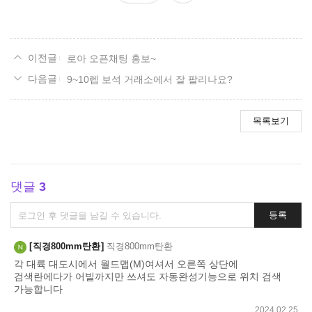
요
로아 오픈채팅 홍보~
9~10렙 보석 거래소에서 잘 팔리나요?
목록보기
댓글
3
댓
등록
글
쓰
직경800mm탄환
직경800mm탄환
기
각 대륙 대도시에서 월드맵(M)여셔서 오른쪽 상단에
검색란에다가 어빌까지만 쓰셔도 자동완성기능으로 위치 검색
가능합니다
2024.02.25