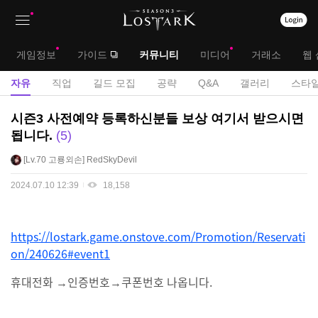
상
대
게임정보
가이드
커뮤니티
미디어
거래소
웹 
단
메
서
자유
직업
길드 모집
공략
Q&A
갤러리
스타일
메
뉴
브
자
시즌3 사전예약 등록하신분들 보상 여기서 받으시면
뉴
유
메
됩니다.
5
게
뉴
Lv.70
고룡외손
RedSkyDevil
시
판
2024.07.10 12:39
18,158
https://lostark.game.onstove.com/Promotion/Reservati
on/240626#event1
휴대전화 →인증번호→쿠폰번호 나옵니다.