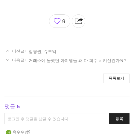
좋
9
아
요
점핑권, 슈모익
거래소에 올렸던 아이템들 왜 다 회수 시키신건가요?
목록보기
댓글
5
댓
등록
글
쓰
옥수수깡9