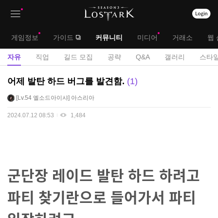
상
대
게임정보
가이드
커뮤니티
미디어
거래소
웹 
단
메
서
자유
직업
길드 모집
공략
Q&A
갤러리
스타일
메
뉴
브
자
어제 발탄 하드 버그를 발견함.
1
뉴
유
메
Lv.54
엘소드아이샤
아스리아
게
뉴
시
2024.07.12 08:53
1,484
판
군단장 레이드 발탄 하드 하려고
파티 찾기란으로 들어가서 파티