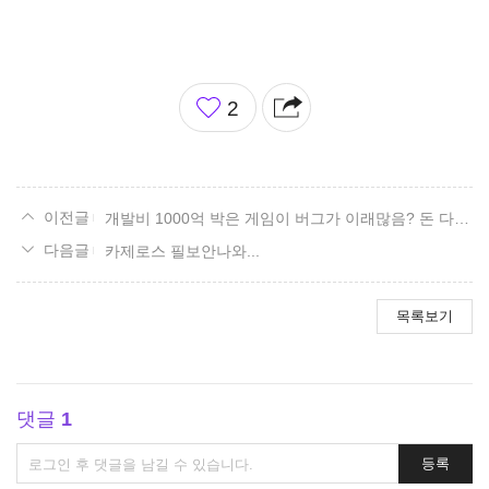
좋
2
아
요
개발비 1000억 박은 게임이 버그가 이래많음? 돈 다 어디에씀? ㅋㅋㅋㅋㅋㅋㅋㅋㅋㅋㅋㅋ
카제로스 필보안나와...
목록보기
댓글
1
댓
등록
글