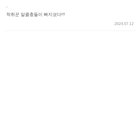
쓰
-
기
착취꾼 알콜충들이 빠지셨다!!!
2024.07.12