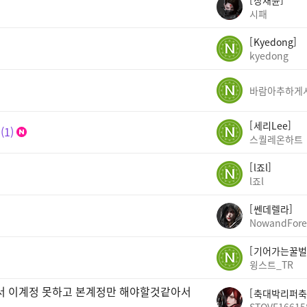
장채윤
시패
Kyedong
kyedong
세리Lee
1
스퀄레온하트
l죠l
l죠l
쎈데렐라
NowandFore
기어가는꿀벌
윙스트_TR
빠서 이계정 못하고 본계정만 해야할것같아서
축대박리퍼축