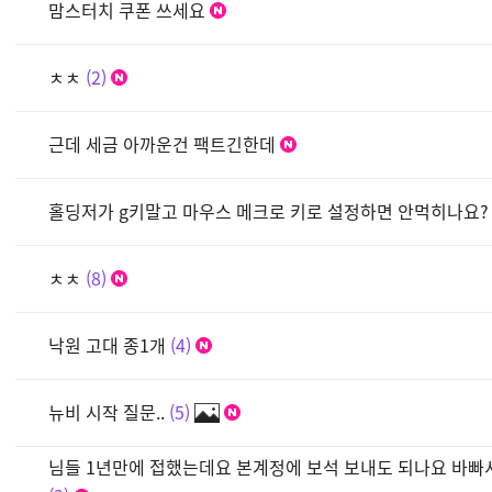
맘스터치 쿠폰 쓰세요
ㅊㅊ
2
근데 세금 아까운건 팩트긴한데
홀딩저가 g키말고 마우스 메크로 키로 설정하면 안먹히나요?
ㅊㅊ
8
낙원 고대 종1개
4
뉴비 시작 질문..
5
님들 1년만에 접했는데요 본계정에 보석 보내도 되나요 바