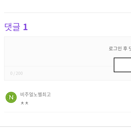
댓글
1
댓
글
로그인 후 
쓰
기
0
/ 200
비주얼노벨최고
ㅊㅊ