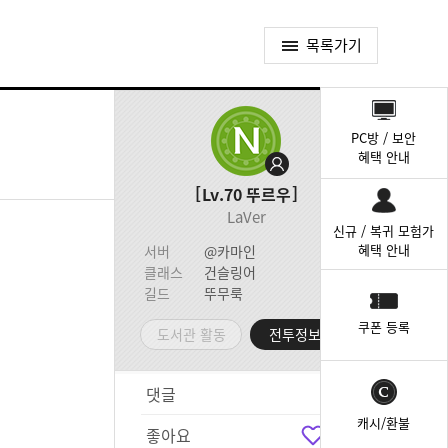
목록가기
퀵
메
PC방 / 보안
뉴
혜택 안내
Lv.70
뚜르우
LaVer
신규 / 복귀 모험가
혜택 안내
서버
@카마인
클래스
건슬링어
길드
뚜무룩
쿠폰 등록
도서관 활동
전투정보실
댓글
1
캐시/환불
좋아요
3