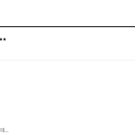
**
...