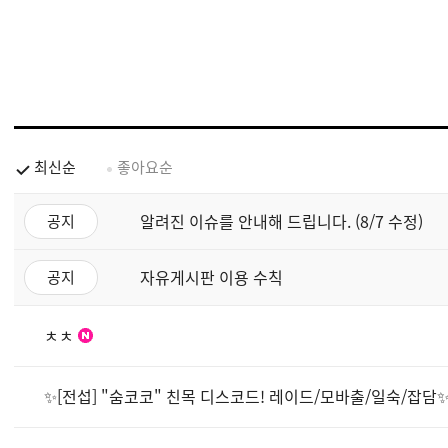
최신순
좋아요순
알려진 이슈를 안내해 드립니다. (8/7 수정)
공지
자유게시판 이용 수칙
공지
ㅊㅊ
✨[전섭] "숨코코" 친목 디스코드! 레이드/모바출/일숙/잡담