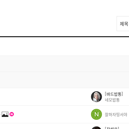
리
제목
스
트
검
색
바드밥통
네모밥통
✨
잘하자띵서야