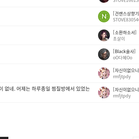
STOVE16615
건랜스상향기
STOVE83054
소환하소서
초살이
Black술사
oO다혜Oo
자신이없으니
rmfjtpdy
곳이 없네. 어제는 하루종일 찜질방에서 있었는
자신이없으니
rmfjtpdy