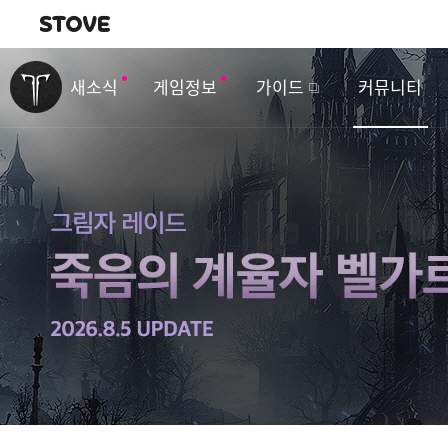
내비게이션
이
벤
새소식
게임정보
가이드
커뮤니티
트
&
업
데
이
트