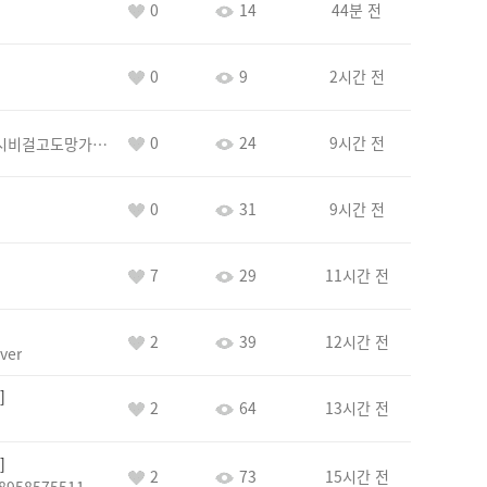
0
14
44분 전
0
9
2시간 전
0
24
9시간 전
바람아추하게시비걸고도망가냐당당하게글써
0
31
9시간 전
7
29
11시간 전
2
39
12시간 전
ver
2
64
13시간 전
2
73
15시간 전