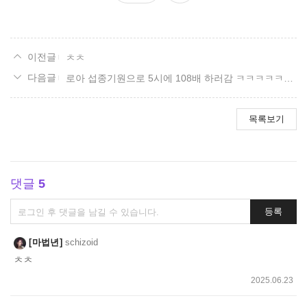
요
ㅊㅊ
로아 섭종기원으로 5시에 108배 하러감 ㅋㅋㅋㅋㅋㅋㅋㅋㅋㅋㅋㅋㅋㅋㅋㅋㅋㅋ
목록보기
댓글
5
댓
등록
글
쓰
마법년
schizoid
기
ㅊㅊ
2025.06.23