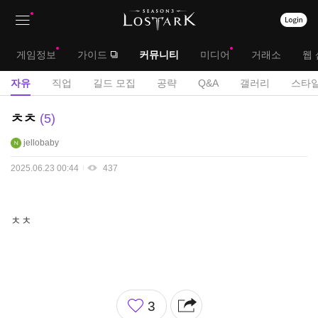
상
대
게임정보
가이드
커뮤니티
미디어
거래소
웹 
단
메
서
자유
직업
길드 모집
공략
Q&A
갤러리
스타일
메
뉴
브
자
ㅊㅊ
5
뉴
유
메
jellobaby
게
뉴
시
2025.06.23 00:44
437
판
ㅊㅊ
좋
3
아