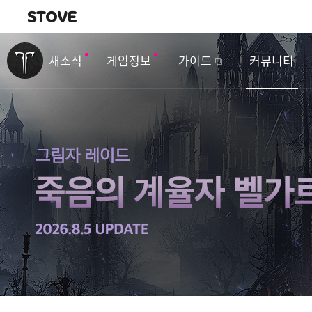
내비게이션
이
벤
새소식
게임정보
가이드
커뮤니티
트
&
업
데
이
트