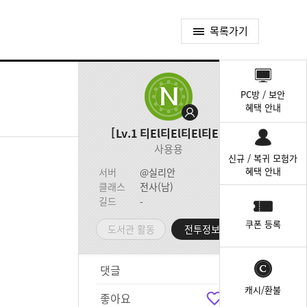
목록가기
퀵
메
PC방 / 보안
뉴
혜택 안내
Lv.1
티El티El티El티El
사용용
신규 / 복귀 모험가
혜택 안내
서버
@실리안
클래스
전사(남)
길드
-
쿠폰 등록
도서관 활동
전투정보실
댓글
6
캐시/환불
좋아요
0