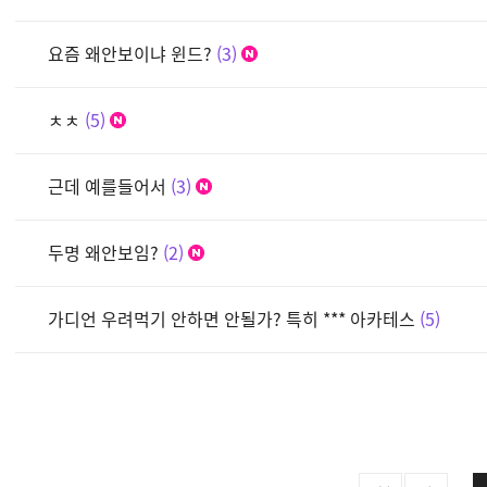
요즘 왜안보이냐 윈드?
3
ㅊㅊ
5
근데 예를들어서
3
두명 왜안보임?
2
가디언 우려먹기 안하면 안될가? 특히 *** 아카테스
5