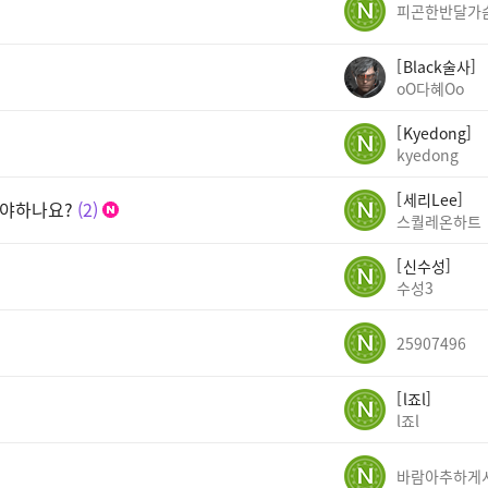
피곤한반달가
Black술사
oO다혜Oo
Kyedong
kyedong
세리Lee
어야하나요?
2
스퀄레온하트
신수성
수성3
25907496
l죠l
l죠l