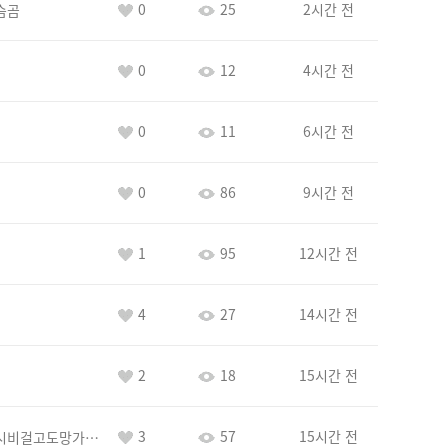
0
25
2시간 전
슴곰
0
12
4시간 전
0
11
6시간 전
0
86
9시간 전
1
95
12시간 전
4
27
14시간 전
2
18
15시간 전
3
57
15시간 전
바람아추하게시비걸고도망가냐당당하게글써