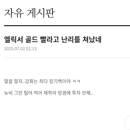
엘릭서 골드 빨라고 난리를 쳐났네
2025.07.02 01:13
말을 말자..강화는 죄다 장기백이야 ㅋㅋ
뉴비 그만 털어 먹어 재학아 망겜에 투자 안해..