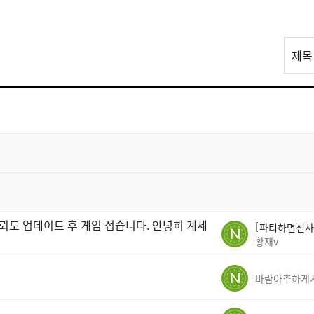
리
제목
스
트
검
색
뢰도 업데이트 후 게임 접습니다. 안녕히 계세
파티하면전사
황재v