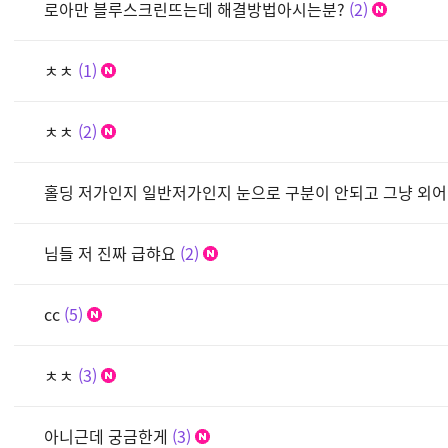
로아만 블루스크린뜨는데 해결방법아시는분?
2
ㅊㅊ
1
ㅊㅊ
2
홀딩 저가인지 일반저가인지 눈으로 구분이 안되고 그냥 외
님들 저 진짜 급햐요
2
cc
5
ㅊㅊ
3
아니근데 궁금한게
3