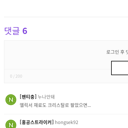
댓글
6
댓
글
로그인 후 
쓰
기
0
/ 200
팬티충
누나안돼
엘릭서 재료도 크리스탈로 팔았으면...
홍공스트라이커
hongsek92