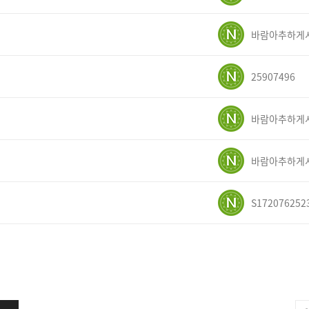
25907496
S172076252