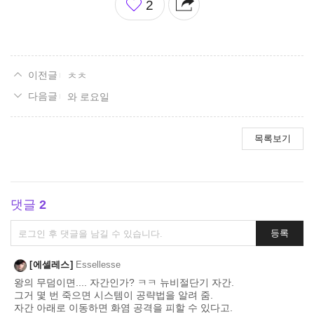
2
아
요
ㅊㅊ
와 로요일
목록보기
댓글
2
댓
등록
글
쓰
에셀레스
Essellesse
기
왕의 무덤이면.... 자간인가? ㅋㅋ 뉴비절단기 자간.
그거 몇 번 죽으면 시스템이 공략법을 알려 줌.
자간 아래로 이동하면 화염 공격을 피할 수 있다고.