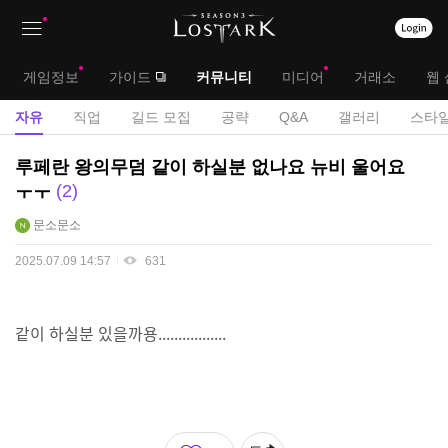
상
대
게임정보
가이드
커뮤니티
미디어
거래소
웹 
단
메
서
자유
직업
길드 모집
공략
Q&A
갤러리
스타일
메
뉴
브
자
루페란 왕의무덤 같이 하실분 없나요 뉴비 울어요
뉴
유
메
ㅜㅜ
2
게
뉴
문소문소
시
판
2025.07.09 14:57
631
같이 하실분 있을까용.................
좋