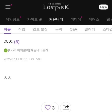
상
대
게임정보
가이드
커뮤니티
미디어
거래소
웹 
단
메
서
자유
직업
길드 모집
공략
Q&A
갤러리
스타일
메
뉴
브
자
ㅊㅊ
6
뉴
유
메
Lv.70
피치클락
쟤동네바보래
게
뉴
시
2025.07.17 00:11
598
판
ㅊㅊ
좋
3
아