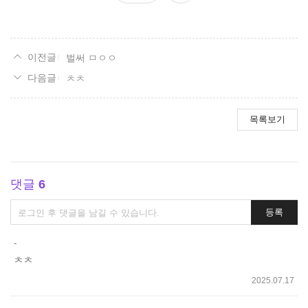
요
벌써 ㅁㅇㅇ
ㅊㅊ
목록보기
댓글
6
댓
등록
글
쓰
-
기
ㅊㅊ
2025.07.17