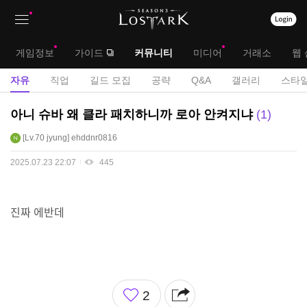
상
대
게임정보
가이드
커뮤니티
미디어
거래소
웹 
단
메
서
자유
직업
길드 모집
공략
Q&A
갤러리
스타일
메
뉴
브
자
아니 슈바 왜 클라 패치하니까 로아 안켜지냐
1
뉴
유
메
Lv.70
jyung
ehddnr0816
게
뉴
시
2025.07.23 22:07
445
판
진짜 에반데
좋
2
아