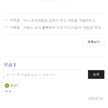
요
아니 초성게임은 집에서 하고 게임을 개발하라고..
거래소 보석 롤빽하자 이건 아닌거같다 "게임은 유저가 하는거다
목록보기
댓글
1
댓
등록
글
쓰
동쓰3
기
ㅊㅊ
2025.07.24