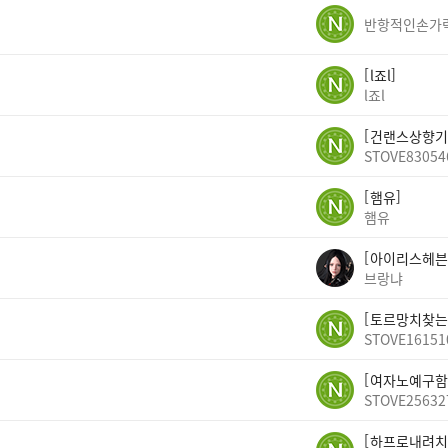
반항적인손가
l죠l
l죠l
건랜스상향기
STOVE83054
햄유
햄유
아이리스헤븐
브랑냐
토르망치찾는
STOVE16151
여자노예구함
STOVE25632
하프로내려치