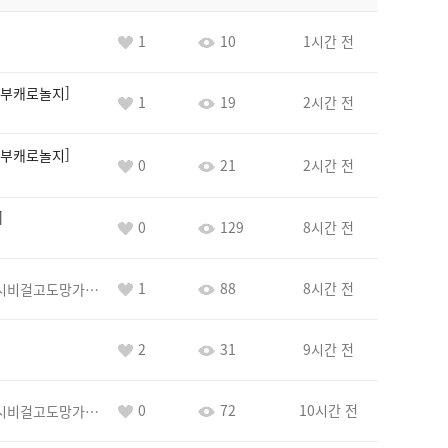
1
10
1시간 전
부캐로놀지
1
19
2시간 전
부캐로놀지
0
21
2시간 전
0
129
8시간 전
1
88
8시간 전
바람아추하게시비걸고도망가냐당당하게글써
2
31
9시간 전
0
72
10시간 전
바람아추하게시비걸고도망가냐당당하게글써