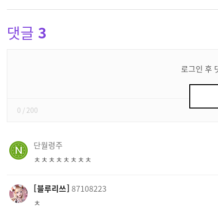
댓글
3
댓
글
로그인 후 
쓰
기
0
/ 200
단월령주
ㅊㅊㅊㅊㅊㅊㅊㅊ
블루리쓰
87108223
ㅊ