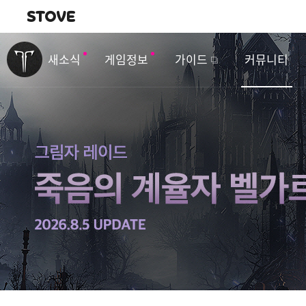
내비게이션
이
벤
새소식
게임정보
가이드
커뮤니티
트
&
업
데
이
트