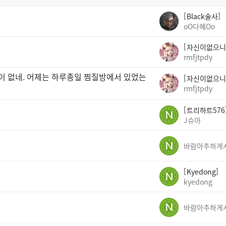
Black술사
oO다혜Oo
자신이없으니
rmfjtpdy
곳이 없네. 어제는 하루종일 찜질방에서 있었는
자신이없으니
rmfjtpdy
트리하트576
J슈아
Kyedong
kyedong