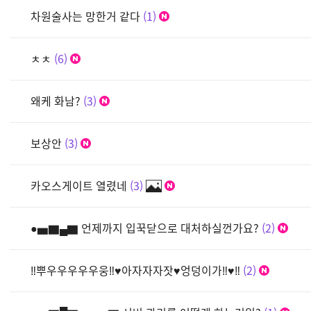
차원술사는 망한거 같다
1
ㅊㅊ
6
왜케 화남?
3
보상안
3
카오스게이트 열렸네
3
●▅▇▄▇ 언제까지 입꾹닫으로 대처하실껀가요?
2
‼뿌우우우우우웅‼♥아자자자잣♥엉덩이가‼♥‼
2