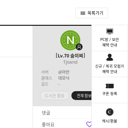
목록가기
퀵
메
PC방 / 보안
뉴
혜택 안내
Lv.70
숨이찌
Tjswnd
신규 / 복귀 모험가
혜택 안내
서버
@아만
클래스
데모닉
길드
-
쿠폰 등록
도서관 활동
전투정보실
댓글
3
캐시/환불
좋아요
4