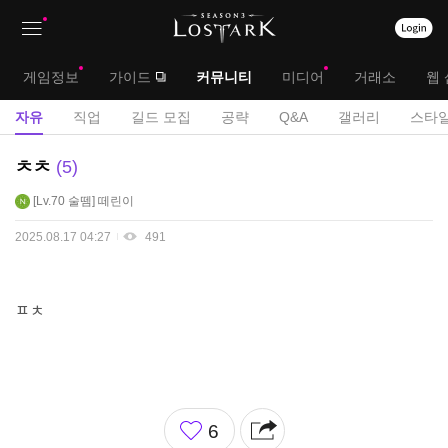
상
대
게임정보
가이드
커뮤니티
미디어
거래소
웹 
단
메
서
자유
직업
길드 모집
공략
Q&A
갤러리
스타일
메
뉴
브
자
ㅊㅊ
5
뉴
유
메
Lv.70
술뗌
떼린이
게
뉴
시
2025.08.17 04:27
491
판
ㅍㅊ
좋
6
아