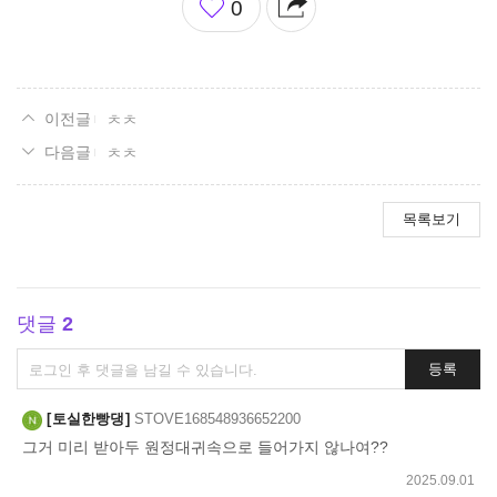
0
아
요
ㅊㅊ
ㅊㅊ
목록보기
댓글
2
댓
등록
글
쓰
토실한빵댕
STOVE168548936652200
기
그거 미리 받아두 원정대귀속으로 들어가지 않나여??
2025.09.01