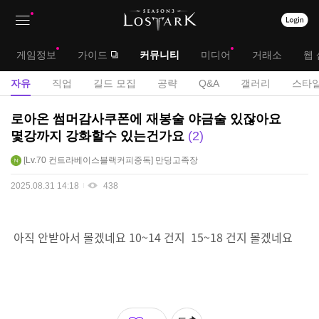
상
대
게임정보
가이드
커뮤니티
미디어
거래소
웹 
단
메
서
자유
직업
길드 모집
공략
Q&A
갤러리
스타일
메
뉴
브
자
로아온 썸머감사쿠폰에 재봉술 야금술 있잖아요
뉴
유
메
몇강까지 강화할수 있는건가요
2
게
뉴
Lv.70
컨트라베이스블랙커피중독
만딩고족장
시
판
2025.08.31 14:18
438
아직 안받아서 몰겠네요 10~14 건지 15~18 건지 몰겠네요
좋