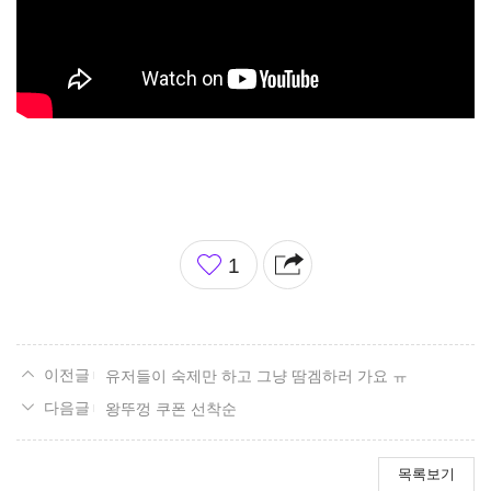
좋
1
아
요
유저들이 숙제만 하고 그냥 땀겜하러 가요 ㅠ
왕뚜껑 쿠폰 선착순
목록보기