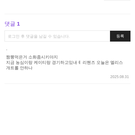
댓글
1
댓
등록
글
쓰
-
기
짬뽕먹은거 소화좀시키야지
지금 농심이랑 케이티랑 경기하고있내ㅔ 리헨즈 오늘은 엘리스
개트롤 안하나
2025.08.31