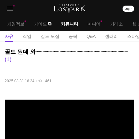
상
대
게임정보
가이드
커뮤니티
미디어
거래소
웹 
단
메
서
자유
직업
길드 모집
공략
Q&A
갤러리
스타일
메
뉴
브
자
골드 뭔데 와~~~~~~~~~~~~~~~~~~~~~~~~~~~
뉴
유
메
1
게
뉴
-
시
판
2025.08.31 16:24
461