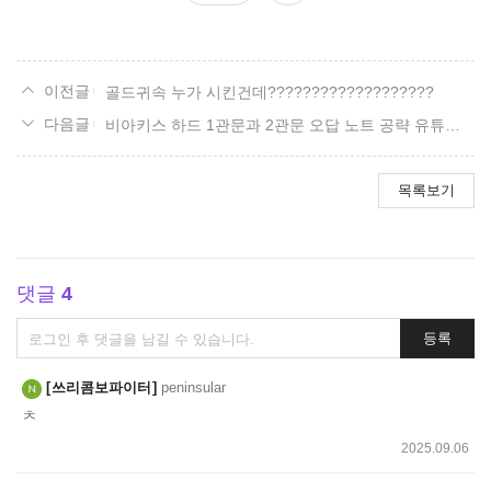
요
골드귀속 누가 시킨건데???????????????????
비아키스 하드 1관문과 2관문 오답 노트 공략 유튜브 영상 사이트.
목록보기
댓글
4
댓
등록
글
쓰
쓰리콤보파이터
peninsular
기
ㅊ
2025.09.06