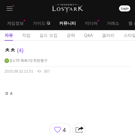
상
대
게임정보
가이드
커뮤니티
미디어
거래소
웹 
단
메
서
자유
직업
길드 모집
공략
Q&A
갤러리
스타일
메
뉴
브
자
ㅊㅊ
4
뉴
유
메
Lv.70
쿼화가
착한짱구
게
뉴
시
2025.08.31 21:51
367
판
ㅍㅊ
좋
4
아