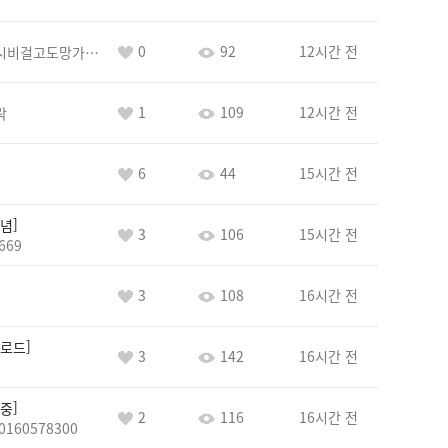
0
92
12시간 전
바람아추하게시비걸고도망가냐당당하게글써
1
109
12시간 전
락
6
44
15시간 전
념
3
106
15시간 전
669
3
108
16시간 전
로드
3
142
16시간 전
중
2
116
16시간 전
0160578300