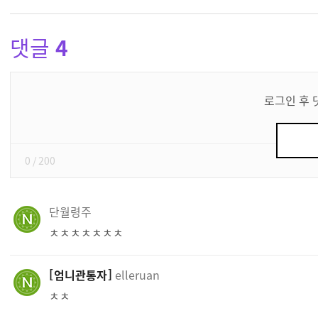
댓글
4
댓
글
로그인 후 
쓰
기
0
/ 200
단월령주
ㅊㅊㅊㅊㅊㅊㅊ
엄니관통자
elleruan
ㅊㅊ