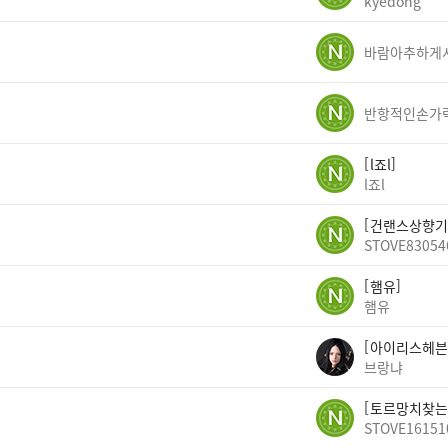
kyedong
반항적인손가
l죠l
l죠l
건랜스상향기
STOVE83054
햄유
햄유
아이리스헤븐
브랑냐
토르망치찾는
STOVE16151