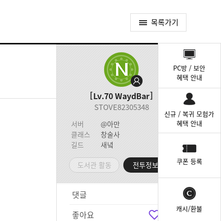
목록가기
퀵
메
PC방 / 보안
뉴
혜택 안내
Lv.70
WaydBar
STOVE82305348
신규 / 복귀 모험가
혜택 안내
서버
@아만
클래스
창술사
길드
새녘
쿠폰 등록
도서관 활동
전투정보실
댓글
4
캐시/환불
좋아요
7