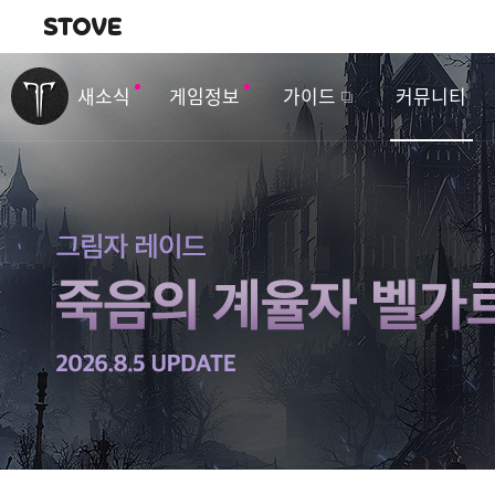
내비게이션
이
벤
새소식
게임정보
가이드
커뮤니티
트
&
업
데
이
트