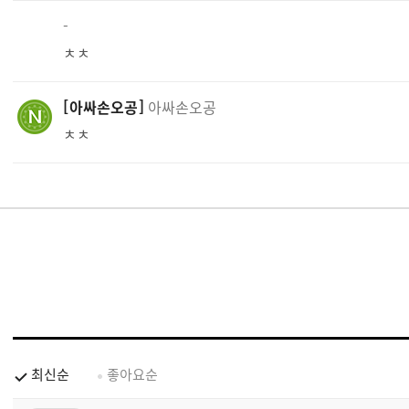
-
ㅊㅊ
아싸손오공
아싸손오공
ㅊㅊ
최신순
좋아요순