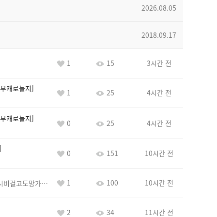
2026.08.05
2018.09.17
1
15
3시간 전
부캐로놀지
1
25
4시간 전
부캐로놀지
0
25
4시간 전
0
151
10시간 전
1
100
10시간 전
바람아추하게시비걸고도망가냐당당하게글써
2
34
11시간 전