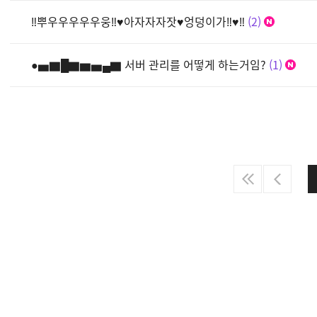
‼뿌우우우우우웅‼♥아자자자잣♥엉덩이가‼♥‼
2
●▅▇█▇▆▅▄▇ 서버 관리를 어떻게 하는거임?
1