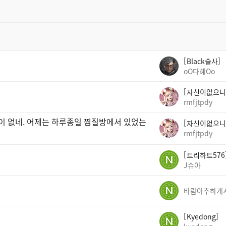
Black술사
oO다혜Oo
자신이없으니
rmfjtpdy
곳이 없네. 어제는 하루종일 찜질방에서 있었는
자신이없으니
rmfjtpdy
트리하트576
J슈아
Kyedong