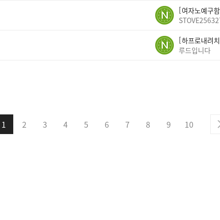
여자노예구함
STOVE25632
하프로내려치
루드입니다
1
2
3
4
5
6
7
8
9
10