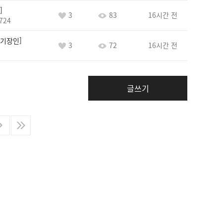
3
83
16시간 전
724
기장인
3
72
16시간 전
글쓰기