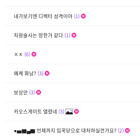
내가보기엔 디렉터 성격이야
1
차원술사는 망한거 같다
1
ㅊㅊ
6
왜케 화남?
3
보상안
3
카오스게이트 열렸네
3
●▅▇▄▇ 언제까지 입꾹닫으로 대처하실껀가요?
2