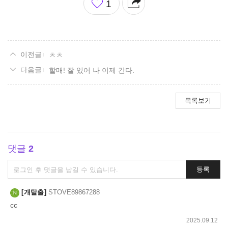
1
아
요
ㅊㅊ
할매! 잘 있어 나 이제 간다.
목록보기
댓글
2
댓
등록
글
쓰
개탈출
STOVE89867288
기
cc
2025.09.12