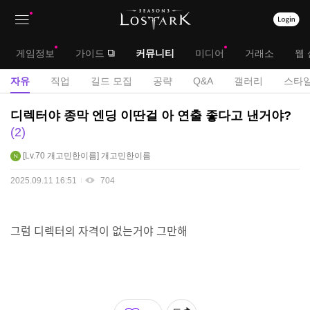
상
대
게임정보
가이드
커뮤니티
미디어
거래소
웹 
단
메
서
자유
직업
길드 모집
공략
Q&A
갤러리
스타일
메
뉴
브
자
디렉터야 종막 엔딩 이딴걸 아 연출 좋다고 낸거야?
뉴
유
메
2
게
뉴
Lv.70
개고민한이름
개고민한이름
시
판
2025.09.11 16:51
704
그럼 디렉터의 자격이 없는거야 그만해
좋