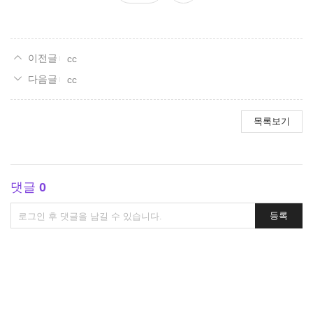
요
cc
cc
목록보기
댓글
0
댓
등록
글
쓰
기