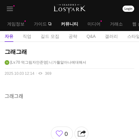
상
대
게임정보
가이드
커뮤니티
미디어
거래소
웹 
단
메
서
자유
직업
길드 모집
공략
Q&A
갤러리
스타일
메
뉴
브
자
그래그래
뉴
유
메
Lv.70
먹그림자안준영
니가뭘알아나에대해서
게
뉴
시
2025.10.03 12:14
369
판
그래그래
좋
0
아