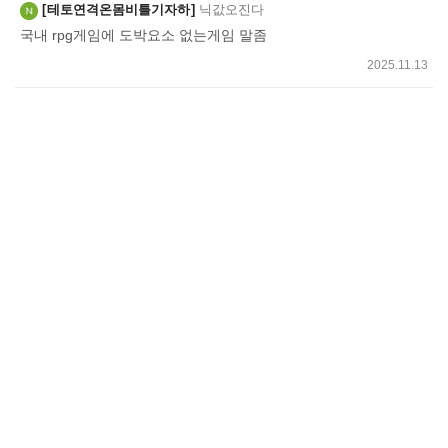
테토연격온몸비틀기자하
닉값오진다
기
국내 rpg게임에 도박요소 없는게임 말좀
2025.11.13