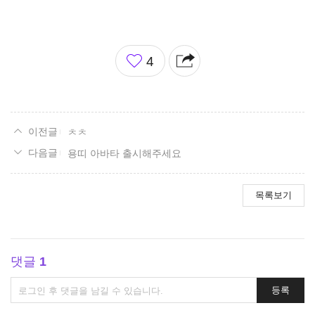
좋
4
아
요
ㅊㅊ
용띠 아바타 출시해주세요
목록보기
댓글
1
댓
등록
글
쓰