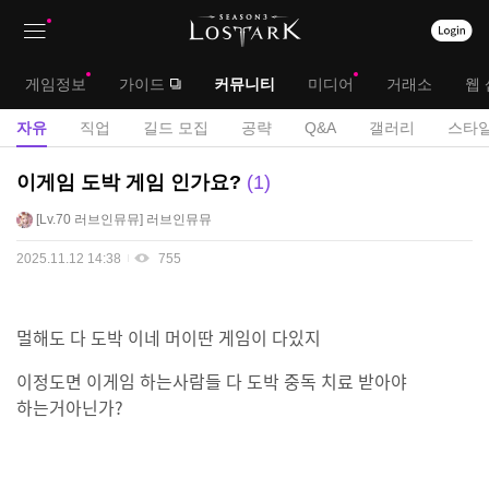
상
대
게임정보
가이드
커뮤니티
미디어
거래소
웹 
단
메
서
자유
직업
길드 모집
공략
Q&A
갤러리
스타일
메
뉴
브
자
이게임 도박 게임 인가요?
1
뉴
유
메
Lv.70
러브인뮤뮤
러브인뮤뮤
게
뉴
시
2025.11.12 14:38
755
판
멀해도 다 도박 이네 머이딴 게임이 다있지
이정도면 이게임 하는사람들 다 도박 중독 치료 받아야
하는거아닌가?