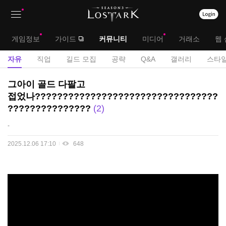
상
대
게임정보
가이드
커뮤니티
미디어
거래소
웹 
단
메
서
자유
직업
길드 모집
공략
Q&A
갤러리
스타일
메
뉴
브
자
그아이 골드 다팔고
뉴
유
메
접었나?????????????????????????????????
게
???????????????
2
뉴
시
판
-
2025.12.06 17:10
648