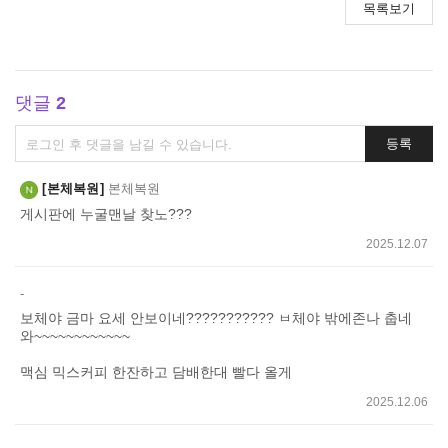
목록보기
댓글
2
댓
등록
글
쓰
본체복원
본체복원
기
게시판에 누굴맨날 찾노???
2025.12.07
-
보체야 금마 요세 안보이네??????????? ㅂ체야 밖에존나 춥네
와~~~~~~~~~~~~
맥심 믹스커피 한잔하고 담배한대 빨다 올게
2025.12.06