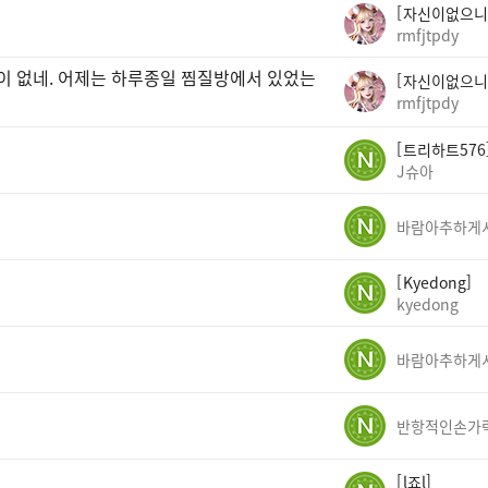
자신이없으니
rmfjtpdy
곳이 없네. 어제는 하루종일 찜질방에서 있었는
자신이없으니
rmfjtpdy
트리하트576
J슈아
Kyedong
kyedong
반항적인손가
l죠l