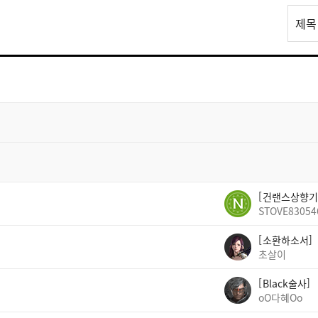
리
제목
스
트
검
색
건랜스상향기
STOVE83054
소환하소서
초살이
Black술사
oO다혜Oo