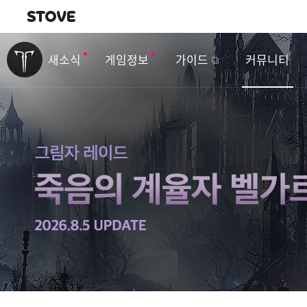
내비게이션
이
벤
새소식
게임정보
가이드
커뮤니티
트
&
업
데
이
트