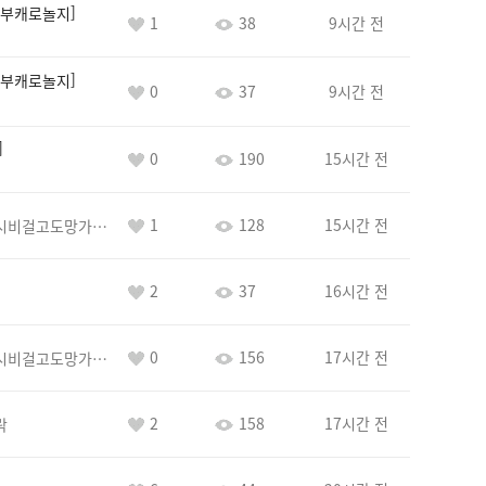
부캐로놀지
1
38
9시간 전
부캐로놀지
0
37
9시간 전
0
190
15시간 전
1
128
15시간 전
바람아추하게시비걸고도망가냐당당하게글써
2
37
16시간 전
0
156
17시간 전
바람아추하게시비걸고도망가냐당당하게글써
2
158
17시간 전
락