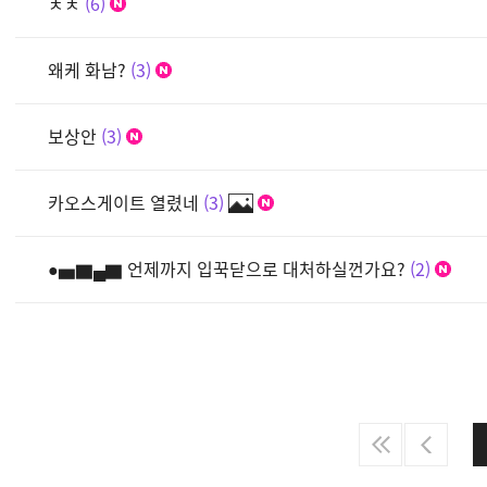
ㅊㅊ
6
왜케 화남?
3
보상안
3
카오스게이트 열렸네
3
●▅▇▄▇ 언제까지 입꾹닫으로 대처하실껀가요?
2