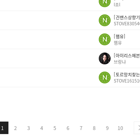
l죠l
건랜스상향기
STOVE83054
햄유
햄유
아이리스헤븐
브랑냐
토르망치찾는
STOVE16151
1
2
3
4
5
6
7
8
9
10