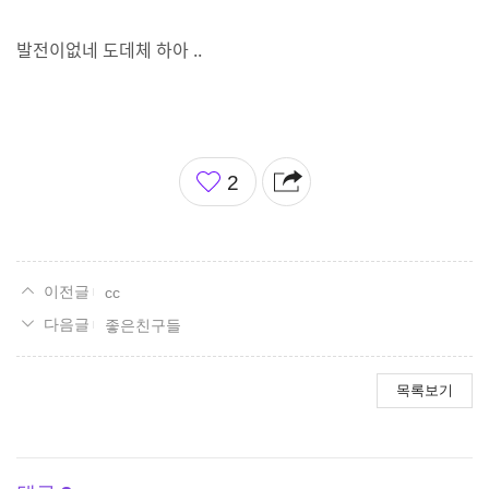
발전이없네 도데체 하아 ..
좋
2
아
요
cc
좋은친구들
목록보기