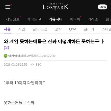
상
대
게임정보
가이드
커뮤니티
미디어
거래소
웹 
단
메
서
자유
직업
길드 모집
공략
Q&A
갤러리
스타일
메
뉴
브
자
와 게임 못하는애들은 진짜 어떻게하든 못하는구나
뉴
유
메
3
게
뉴
이커야삭제하고인증하고사라지거라
시
판
2026.03.08 15:59
830
1부터 10까지 다알려줘도
못하는애들은 진짜