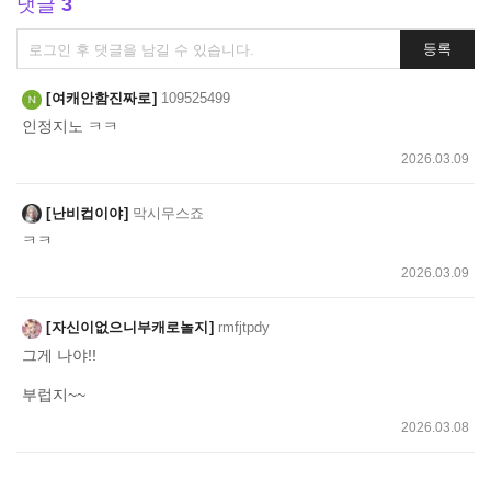
댓글
3
댓
등록
글
쓰
여캐안함진짜로
109525499
기
인정지노 ㅋㅋ
2026.03.09
난비컵이야
막시무스죠
ㅋㅋ
2026.03.09
자신이없으니부캐로놀지
rmfjtpdy
그게 나야!!
부럽지~~
2026.03.08