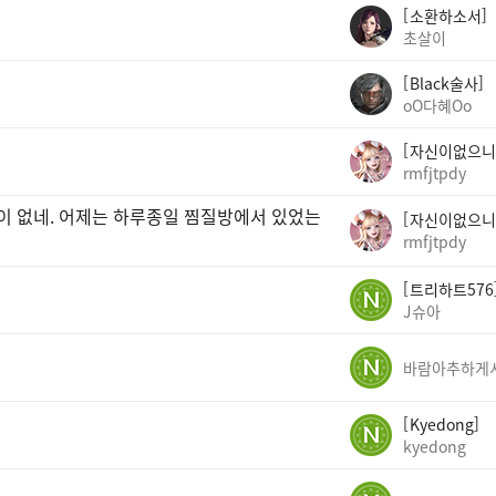
소환하소서
초살이
Black술사
oO다혜Oo
자신이없으니
rmfjtpdy
곳이 없네. 어제는 하루종일 찜질방에서 있었는
자신이없으니
rmfjtpdy
트리하트576
J슈아
Kyedong
kyedong