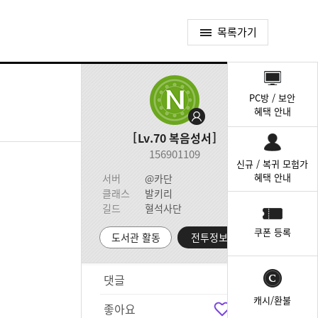
목록가기
퀵
메
PC방 / 보안
뉴
혜택 안내
Lv.70
복음성서
156901109
신규 / 복귀 모험가
혜택 안내
서버
@카단
클래스
발키리
길드
혈석사단
쿠폰 등록
도서관 활동
전투정보실
댓글
3
캐시/환불
좋아요
2