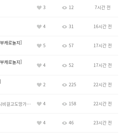
3
12
7시간 전
4
31
16시간 전
부캐로놀지
5
57
17시간 전
부캐로놀지
4
52
17시간 전
2
225
22시간 전
4
158
22시간 전
바람아추하게시비걸고도망가냐당당하게글써
4
46
23시간 전