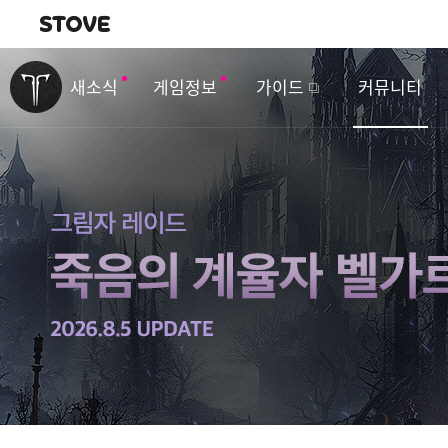
내비게이션
이
벤
새소식
게임정보
가이드
커뮤니티
트
&
업
데
이
트