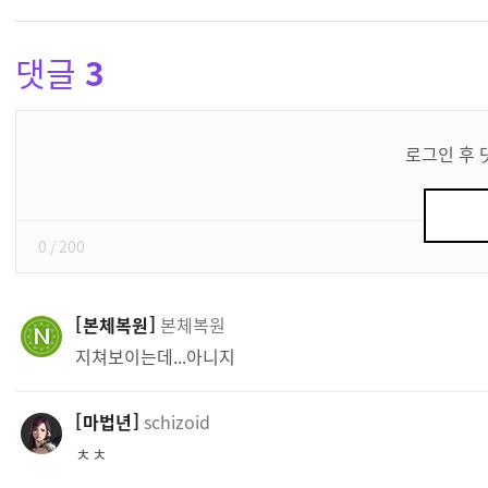
댓글
3
댓
글
로그인 후 
쓰
기
0
/ 200
본체복원
본체복원
지쳐보이는데...아니지
마법년
schizoid
ㅊㅊ