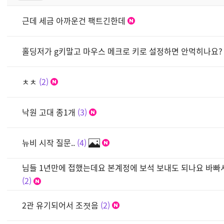
근데 세금 아까운건 팩트긴한데
홀딩저가 g키말고 마우스 메크로 키로 설정하면 안먹히나요?
ㅊㅊ
2
낙원 고대 종1개
3
뉴비 시작 질문..
4
님들 1년만에 접했는데요 본계정에 보석 보내도 되나요 바
2
2관 유기되어서 조졋음
2