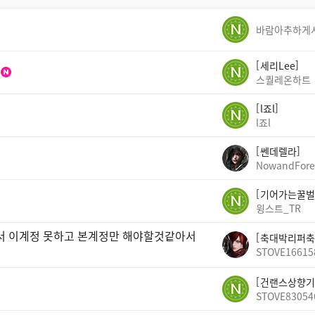
세리Lee
스퀄레온하트
l죠l
l죠l
쎈데렐라
NowandFore
기어가는꿀벌
윙스트_TR
빠서 이계정 못하고 본계정만 해야할것같아서
축대박리퍼축
STOVE16615
건랜스상향기
STOVE83054