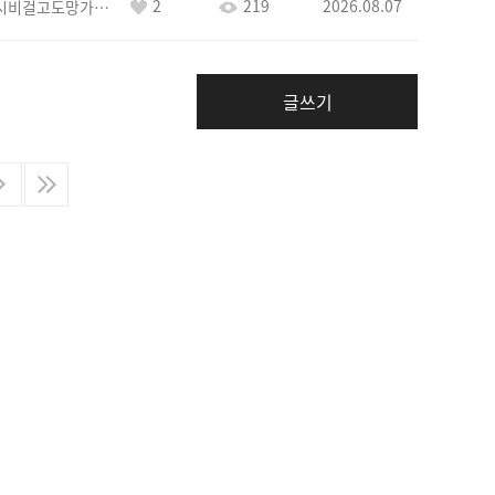
2
219
2026.08.07
바람아추하게시비걸고도망가냐당당하게글써
글쓰기