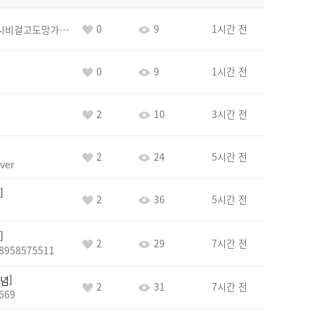
0
9
1시간 전
바람아추하게시비걸고도망가냐당당하게글써
0
9
1시간 전
2
10
3시간 전
2
24
5시간 전
ver
2
36
5시간 전
2
29
7시간 전
8958575511
념
2
31
7시간 전
669