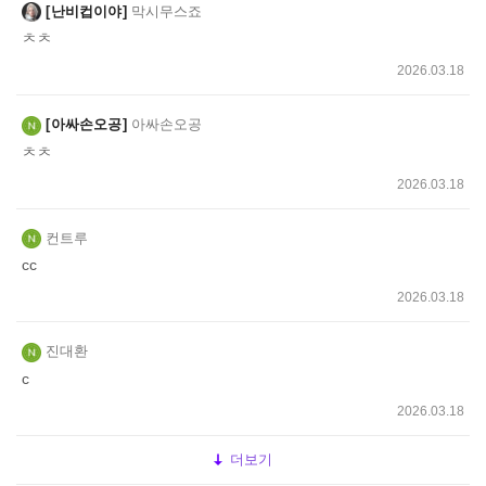
난비컵이야
막시무스죠
ㅊㅊ
2026.03.18
아싸손오공
아싸손오공
ㅊㅊ
2026.03.18
컨트루
cc
2026.03.18
진대환
c
2026.03.18
더보기