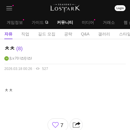
상
대
게임정보
가이드
커뮤니티
미디어
거래소
웹 
단
메
서
자유
직업
길드 모집
공략
Q&A
갤러리
스타일
메
뉴
브
자
ㅊㅊ
8
뉴
유
메
Lv.70
l죠l
l죠l
게
뉴
시
2026.03.18 00:26
527
판
ㅊㅊ
좋
7
아