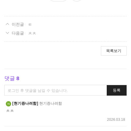
요
ㅌ
ㅊㅊ
목록보기
댓글
8
댓
등록
글
쓰
현기증나려함
현기증나려함
기
ㅊㅊ
2026.03.18